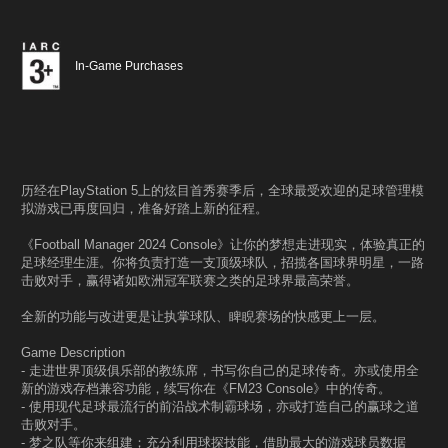
In-Game Purchases
历经在PlayStation 5上的炫目首秀赛季后，全球最受欢迎的足球管理模
拟游戏已再度回归，准备好踏上新的征程。
《Football Manager 2024 Console》让你的梦想走进现实，体验真正的
足球经理生涯。你将负责打造一支顶级球队，招揽各国球界明星，一路
击败对手，赢得诸如欧洲冠军联赛之类的足球界最高荣誉。
全新的功能与改进更是让执掌球队、睥睨赛场的快感更上一层。
Game Description
- 走进世界顶级俱乐部的教练席，书写你自己的足球传奇。亦或使用全
新的游戏存档兼容功能，续写你在《FM23 Console》中的传奇。
- 使用现代足球最流行的前沿战术制霸球场，亦或打造自己的赢球之道
击败对手。
- 梦之队等你来组建；充分利用球探技能，借助最大的游戏球员数据