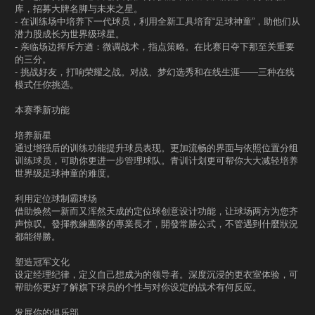
库，招募大牌名脚与未来之星。
- 在训练场中培养下一代球员，利用全新工具培育“足球神童”，助他们从
潜力股成长为世界级球星。
- 亲临场边挥斥方遒：微调战术，指点策略。在比赛日夺下那至关重要
的三分。
- 挑战好友，打响荣耀之战。对战、梦幻选秀和在线生涯——三种在线
模式任你挑选。
本赛季新功能
培养新星
通过增强后的训练功能提升球员表现。更加流畅的界面与依照位置分组
训练球员，可助你更进一步管理球队。青训计划更可帮你大大减轻培养
世界级足球神童的难度。
利用定位球制霸球场
借助焕然一新而又浑然天成的定位球创意设计功能，让球场两方为您齐
声惊叹。發揮教練團隊的專業長才，開發常勝公式，不管遇到什麼狀況
都能得勝。
塑造冠军文化
设定经理纪律，定义自己想成为的领导者。深度沉浸的更衣室体验，可
帮助你更好了解旗下球员的个性与对你设定的战术有何反应。
发展你的俱乐部