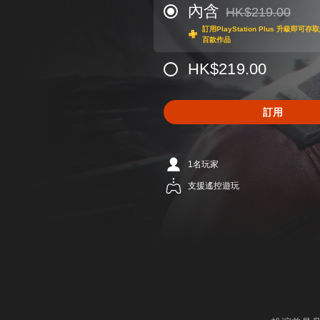
內含
HK$219.00
折扣前原價為HK$219
訂用PlayStation Plus 升級
百款作品
HK$219.00
訂用
1名玩家
支援遙控遊玩