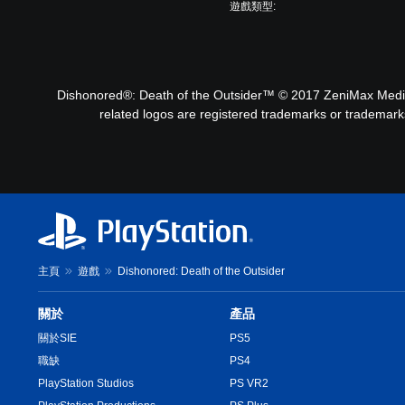
遊戲類型:
Dishonored®: Death of the Outsider™ © 2017 ZeniMax Media 
related logos are registered trademarks or trademarks
主頁
遊戲
Dishonored: Death of the Outsider
關於
產品
關於SIE
PS5
職缺
PS4
PlayStation Studios
PS VR2