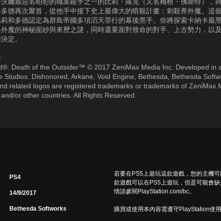
丹沃爾最惡名昭彰的職業殺手之一的比莉・羅克（又名梅根・佛斯特），
客多德再次聚首，從他手中接下史上最偉大的暗殺計畫：刺殺界外魔。這
比莉和多德認定為群島帝國多項滔天罪行的幕後黑手。你將探索卡納卡最
界外魔的神秘面紗與來歷之謎，同時還要面對致命的對手、上古勢力，以
難決定。
：
®: Death of the Outsider™ © 2017 ZeniMax Media Inc. Developed in a
e Studios. Dishonored, Arkane, Void Engine, Bethesda, Bethesda Softw
d related logos are registered trademarks or trademarks of ZeniMax 
 and/or other countries. All Rights Reserved.
若要在PS5上遊玩這款遊戲，您的主機
PS4
款遊戲可以在PS5上遊玩，但是可能會缺
情請參閱PlayStation.com/bc。
14/9/2017
Bethesda Softworks
購買或使用本內容需遵守PlayStation使