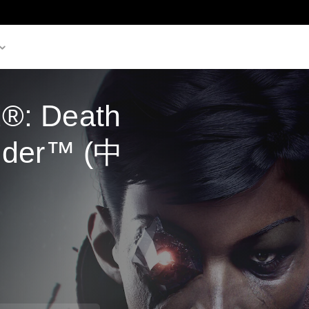
®: Death 
sider™ (中