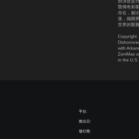
扮演曾是
暨傳奇刺
存在，被
落，揭開
世界的艱
Copyright
Dishonored
with Arkan
ZeniMax an
in the U.S.
平台:
推出日:
發行商: