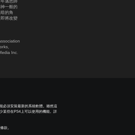
與年邁恩師
個神一般的
黑暗的角
及即將改變
ssociation
orks,
Media Inc.
可能必須安裝最新的系統軟體。雖然這
少某些在PS4上可以使用的機能。詳
用條款。