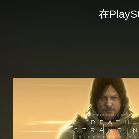
在PlayS
普
通
版