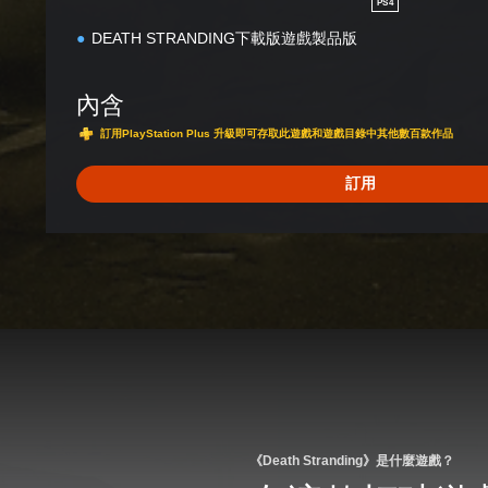
PS4
(
DEATH STRANDING下載版遊戲製品版
簡
體
中
內含
文
,
訂用PlayStation Plus 升級即可存取此遊戲和遊戲目錄中其他數百款作品
韓
文
訂用
,
英
文
,
繁
體
中
文
)
《Death Stranding》是什麼遊戲？