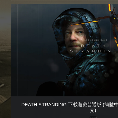
D
E
A
T
H
S
T
R
A
N
D
I
N
G
下
載
遊
戲
DEATH STRANDING 下載遊戲普通版 (簡體中
普
文)
通
版