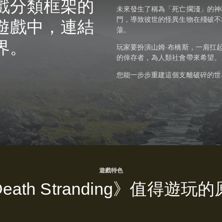
戲分類框架的
未來發生了稱為「死亡擱淺」的神
門，導致彼世的怪異生物在殘破不
遊戲中，連結
蕩。
界。
玩家要扮演山姆·布橋斯，一肩扛
的倖存者，為人類社會帶來希望。
您能一步步重建這個支離破碎的世
遊戲特色
eath Stranding》值得遊玩