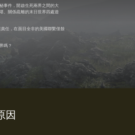
秘事件，開啟生死兩界之間的大
堪、關係疏離的末日世界四處遊
起責任，在面目全非的美國聯繫僅餘
界嗎？
的原因