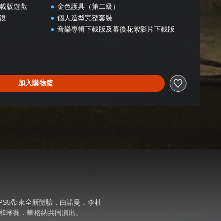
整下載版遊戲
金色護具（第二級）
眼鏡
個人造型完整套裝
音樂專輯下載版及幕後花絮影片下載版
加入購物籃
PS5帶來全新體驗，由諾曼．李杜
和琳賽．華格納共同演出。