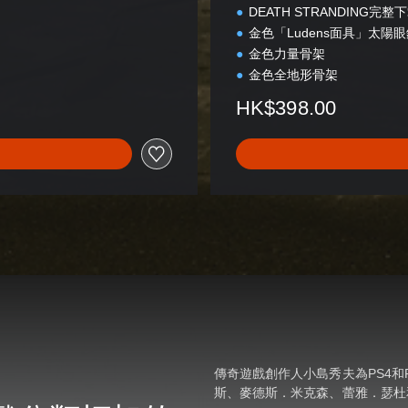
DEATH STRANDING完
體
金色「Ludens面具」太陽
中
金色力量骨架
文
,
金色全地形骨架
韓
HK$398.00
文
,
英
文
,
繁
體
中
文
)
傳奇遊戲創作人小島秀夫為PS4和
斯、麥德斯．米克森、蕾雅．瑟杜