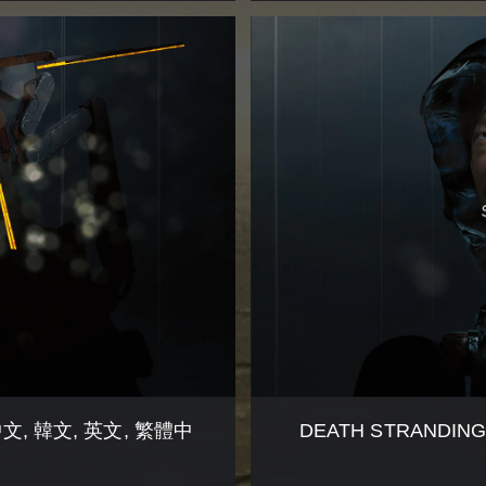
D
E
A
T
H
S
T
R
A
N
D
I
N
G
豪
華
下
載
文, 韓文, 英文, 繁體中
DEATH STRANDI
版
(
簡