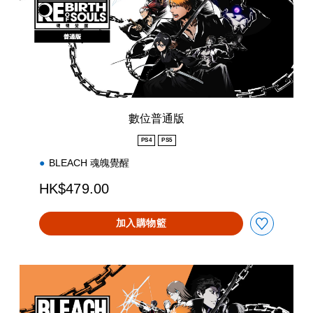
版
數位普通版
PS4
PS5
BLEACH 魂魄覺醒
HK$479.00
加入購物籃
數
位
豪
華