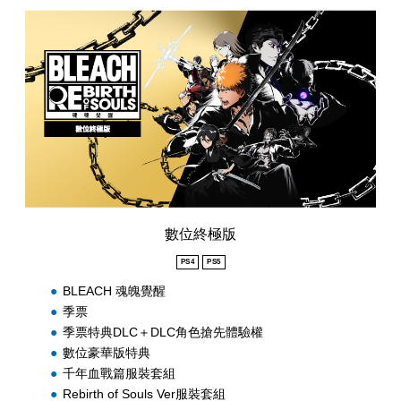
數
位
終
極
版
數位終極版
PS4
PS5
BLEACH 魂魄覺醒
季票
季票特典DLC＋DLC角色搶先體驗權
數位豪華版特典
千年血戰篇服裝套組
Rebirth of Souls Ver服裝套組