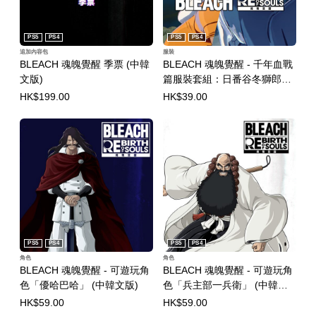
PS5
PS4
PS5
PS4
追加內容包
服裝
BLEACH 魂魄覺醒 季票 (中韓
BLEACH 魂魄覺醒 - 千年血戰
文版)
篇服裝套組：日番谷冬獅郎＆
四楓院夜一 (中韓文版)
HK$199.00
HK$39.00
PS5
PS4
PS5
PS4
角色
角色
BLEACH 魂魄覺醒 - 可遊玩角
BLEACH 魂魄覺醒 - 可遊玩角
色「優哈巴哈」 (中韓文版)
色「兵主部一兵衛」 (中韓文
版)
HK$59.00
HK$59.00