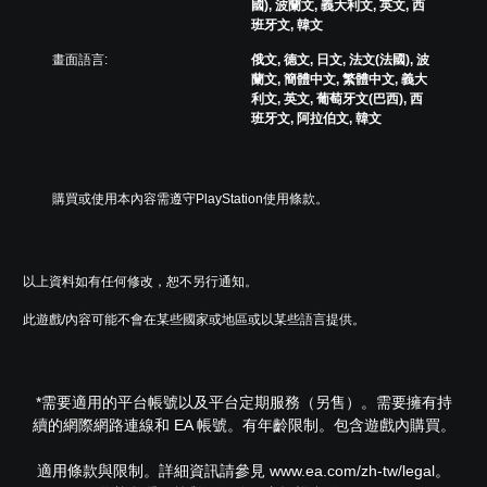
操
國), 波蘭文, 義大利文, 英文, 西
速
。
覺
作
班牙文, 韓文
聊
或
桿
天
控
畫面語言:
俄文, 德文, 日文, 法文(法國), 波
的
制
蘭文, 簡體中文, 繁體中文, 義大
您
靈
器
利文, 英文, 葡萄牙文(巴西), 西
可
敏
的
班牙文, 阿拉伯文, 韓文
傳
度
震
送
（
動
或
基
，
接
也
本
購買或使用本內容需遵守PlayStation使用條款。
收
能
）
預
傳
設
系
達
的
統
音
字
以上資料如有任何修改，恕不另行通知。
提
訊
詞
供
資
、
此遊戲/內容可能不會在某些國家或地區或以某些語言提供。
一
料
片
些
。
語
操
或
作
圖
*需要適用的平台帳號以及平台定期服務（另售）。需要擁有持
桿
示
靈
續的網際網路連線和 EA 帳號。有年齡限制。包含遊戲內購買。
，
敏
以
度
適用條款與限制。詳細資訊請參見 www.ea.com/zh-tw/legal。
便
的