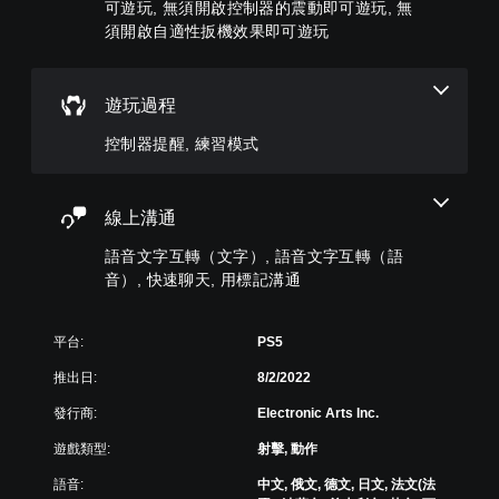
的
可遊玩, 無須開啟控制器的震動即可遊玩, 無
音
角
在
效
版
顏
須開啟自適性扳機效果即可遊玩
色
遊
文
面
色
您
。
戲
字
，
，
可
中
互
系
更
以
存
統
轉
遊玩過程
輕
設
取
也
（
易
定
一
提
控制器提醒, 練習模式
地
語
聲
個
供
進
音
音
不
了
行
輸
）
記
一
分
出
錄
線上溝通
可
些
辨
，
結
將
重
。
以
果
語音文字互轉（文字）, 語音文字互轉（語
語
新
便
的
音
音）, 快速聊天, 用標記溝通
配
享
環
替
聊
置
受
境
代
天
的
環
，
顯
的
支
平台:
PS5
繞
以
示
援
聲
音
便
推出日:
8/2/2022
為
。
音
效
練
文
提
。
發行商:
Electronic Arts Inc.
習
字
示
可
如
。
遊戲類型:
射擊, 動作
調
何
透
遊
整
過
語音:
中文, 俄文, 德文, 日文, 法文(法
快
玩
視