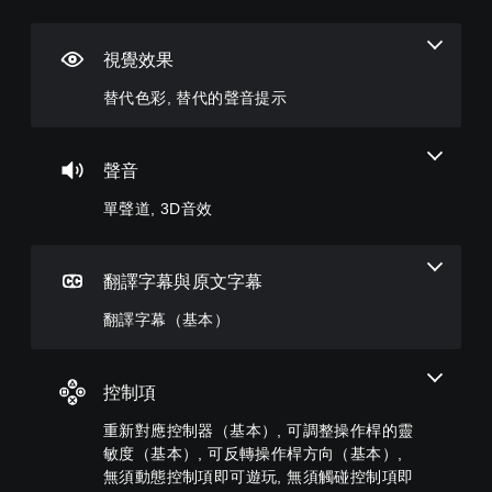
色
道
字
對
器
文
彩
幕
應
提
字
您
（
控
醒
互
視覺效果
可
您
基
制
轉
以
無
您
替代色彩, 替代的聲音提示
設
本
器
（
須
可
定
依
）
（
文
隨
各
賴
基
時
字
遊
喇
顏
查
本
）
戲
聲音
叭
色
看
）
中
可
的
來
遊
單聲道, 3D音效
的
為
您
聲
遊
戲
翻
您
可
音
玩
的
譯
大
將
輸
遊
控
字
聲
控
出
戲
翻譯字幕與原文字幕
制
幕
朗
制
，
，
項
僅
讀
項
使
或
翻譯字幕（基本）
。
限
出
變
其
是
於
文
更
一
可
主
練
字
為
致
透
要
聊
控制項
另
習
。
過
故
天
一
模
變
事
重新對應控制器（基本）, 可調整操作桿的靈
。
個
更
式
3
和
預
敏度（基本）, 可反轉操作桿方向（基本）,
重
主
您
D
設
無須動態控制項即可遊玩, 無須觸碰控制項即
要
語
要
可
音
的