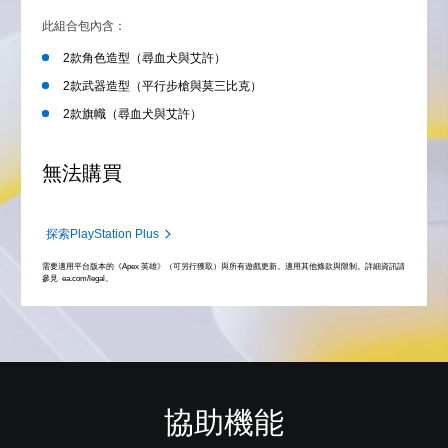
此組合包內含：
2款角色造型（尋血犬與艾許）
2款武器造型（平行步槍與莫三比克）
2款旗幟（尋血犬與艾許）
無法購買
探索PlayStation Plus
需要適用平台版本的《Apex 英雄》（可另行獲取）與所有遊戲更新。適用其他條款與限制。詳細資訊請
參見 ea.com/legal。
協助機能
替
單
翻
重
控
語
代
聲
譯
新
制
音