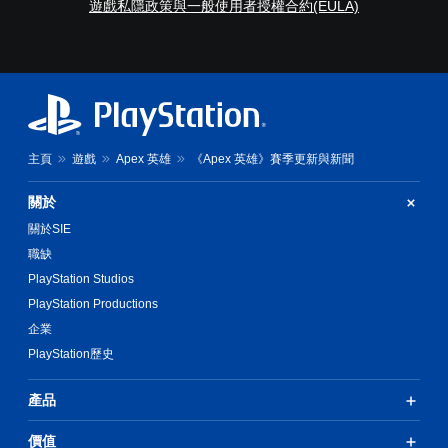
遊戲私隱政策與一般使用者授權合約(EULA)
更
選
輕
項
鬆
。
地
與
可
其
反
他
轉
玩
家
操
主頁
遊戲
Apex 英雄
《Apex 英雄》賽季更新與新聞
進
作
行
桿
關於
溝
方
通
關於SIE
向
。
（
職缺
基
PlayStation Studios
用
本
PlayStation Productions
標
）
記
企業
系
溝
PlayStation歷史
統
通
提
供
您
產品
一
可
些
以
價值
反
在