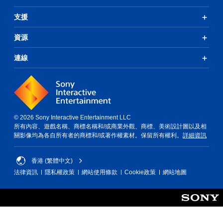
轉
其
支援
操
他
作
玩
桿
家
資源
的
的
選
H
連線
項
U
。
D
或
地
無
圖
須
上
動
標
© 2026 Sony Interactive Entertainment LLC
態
記
所有內容、遊戲名稱、商標名稱和/或商業外觀、商標、美術設計圖以及相
控
有
關影像均為各自所有者的商標和/或著作權素材。保留所有權利。
詳細資訊
興
制
趣
項
香港 (繁體中文)
的
即
點
法律資訊
隱私權政策
網站使用條款
Cookie政策
網站地圖
可
或
遊
特
玩
定
資
您
訊
無