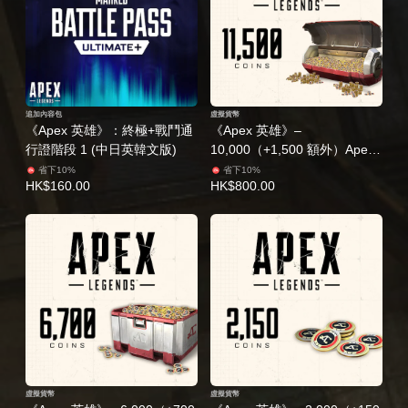
追加內容包
虛擬貨幣
《Apex 英雄》：終極+戰鬥通
《Apex 英雄》–
行證階段 1 (中日英韓文版)
10,000（+1,500 額外）Apex
硬幣 (日英韓文版)
省下10%
省下10%
HK$160.00
HK$800.00
虛擬貨幣
虛擬貨幣