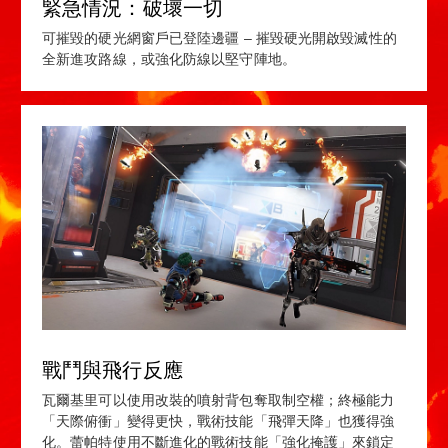
緊急情況：破壞一切
可摧毀的硬光網窗戶已登陸邊疆 – 摧毀硬光開啟毀滅性的
全新進攻路線，或強化防線以堅守陣地。
戰鬥與飛行反應
瓦爾基里可以使用改裝的噴射背包奪取制空權；終極能力
「天際俯衝」變得更快，戰術技能「飛彈天降」也獲得強
化。蕾帕特使用不斷進化的戰術技能「強化掩護」來鎖定