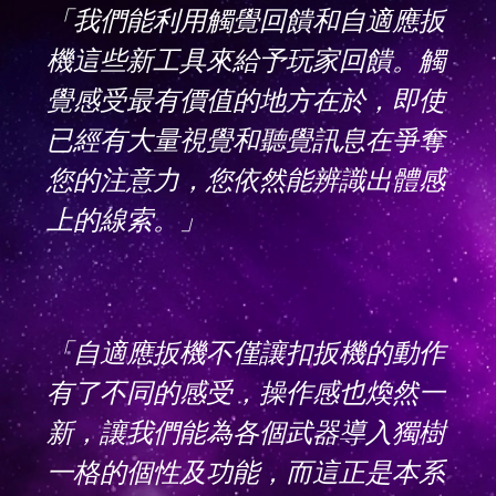
「我們能利用觸覺回饋和自適應扳
機這些新工具來給予玩家回饋。觸
覺感受最有價值的地方在於，即使
已經有大量視覺和聽覺訊息在爭奪
您的注意力，您依然能辨識出體感
上的線索。」
「自適應扳機不僅讓扣扳機的動作
有了不同的感受，操作感也煥然一
新，讓我們能為各個武器導入獨樹
一格的個性及功能，而這正是本系