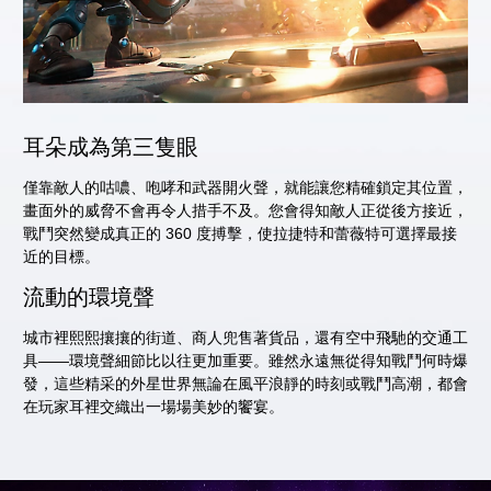
耳朵成為第三隻眼
僅靠敵人的咕噥、咆哮和武器開火聲，就能讓您精確鎖定其位置，
畫面外的威脅不會再令人措手不及。您會得知敵人正從後方接近，
戰鬥突然變成真正的 360 度搏擊，使拉捷特和蕾薇特可選擇最接
近的目標。
流動的環境聲
城市裡熙熙攘攘的街道、商人兜售著貨品，還有空中飛馳的交通工
具——環境聲細節比以往更加重要。雖然永遠無從得知戰鬥何時爆
發，這些精采的外星世界無論在風平浪靜的時刻或戰鬥高潮，都會
在玩家耳裡交織出一場場美妙的饗宴。