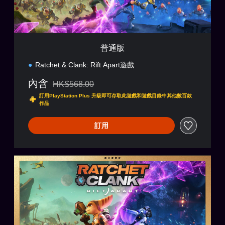
普通版
Ratchet & Clank: Rift Apart遊戲
內含
HK$568.00
折扣前原價為HK$568.00
訂用PlayStation Plus 升級即可存取此遊戲和遊戲目錄中其他數百款
作品
訂用
數
位
豪
華
版