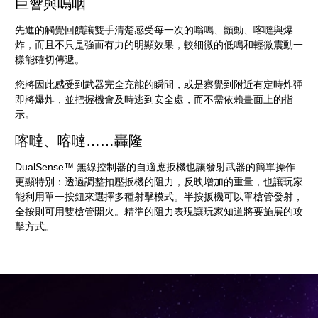
巨響與嗚咽
先進的觸覺回饋讓雙手清楚感受每一次的嗡鳴、顫動、喀噠與爆
炸，而且不只是強而有力的明顯效果，較細微的低鳴和輕微震動一
樣能確切傳遞。
您將因此感受到武器完全充能的瞬間，或是察覺到附近有定時炸彈
即將爆炸，並把握機會及時逃到安全處，而不需依賴畫面上的指
示。
喀噠、喀噠……轟隆
DualSense™ 無線控制器的自適應扳機也讓發射武器的簡單操作
更顯特別：透過調整扣壓扳機的阻力，反映增加的重量，也讓玩家
能利用單一按鈕來選擇多種射擊模式。半按扳機可以單槍管發射，
全按則可用雙槍管開火。精準的阻力表現讓玩家知道將要施展的攻
擊方式。