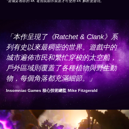
需備妥相容的 4K 電視或顯示裝置才可使用 4K 解析度遊玩。
「本作呈現了《Ratchet & Clank》系
列有史以來最稠密的世界。遊戲中的
城市遍佈市民和繁忙穿梭的太空船，
戶外區域則覆蓋了各種植物與野生動
物，每個角落都充滿細節。」
Insomniac Games 核心技術總監 Mike Fitzgerald