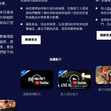
然後執行搶案的快感。
神」的摧殘
掠奪。
由您選擇如何執行成功的搶案。您會留下人質或
加入
四
末日後洛
讓他們離開？瘋狂掃射或保持低調？您的決定會
助於任
力和相對
對遊戲走向帶來重大影響。
使用抓
統自訂您
竊取黃金、現金和珠寶，以及遇到的所有其他貴
鬥，完
重物品，建立可觀的武器、造型和榮譽收藏。
瞭解更
擊爆殭屍
瞭解更多
協助，因
情，會迅
們留下的
推薦影片
發行日期
遊戲宣傳影片
真人演出短片