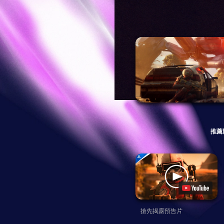
推薦
搶先揭露預告片