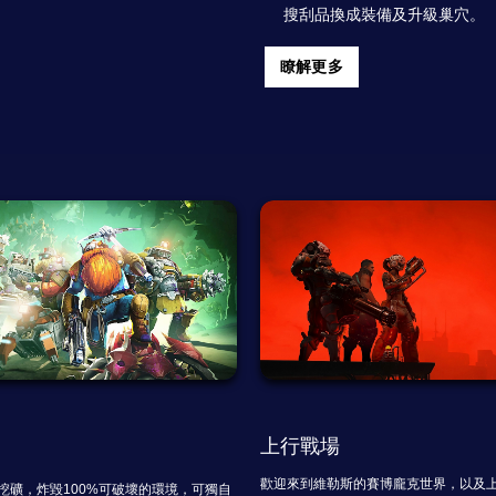
搜刮品換成裝備及升級巢穴。
瞭解更多
上行戰場
歡迎來到維勒斯的賽博龐克世界，以及
挖礦，炸毀100%可破壞的環境，可獨自