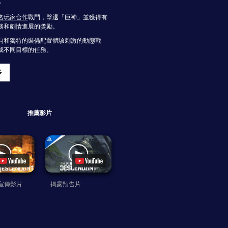
。
名玩家合作
戰鬥，擊退「巨神」並獲得有
務和劇情進展的獎勵。
勾和獨特的裝備配置體驗刺激的動態戰
成不同目標的任務。
多
推薦影片
宣傳影片
揭露預告片