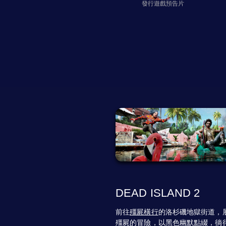
發行遊戲預告片
DEAD ISLAND 2
前往
殭屍橫行
的洛杉磯地獄街道，
殭屍的冒險，以黑色幽默點綴，徜