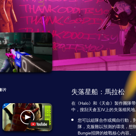
影片
失落星船：馬拉松
在《Halo》和《天命》製作團隊
中，搜刮天倉五IV上的失落殖民
您可以組隊合作或獨自行動，
隊，克服難以預測的環境，想
Bungie招牌的槍戰核心內容。