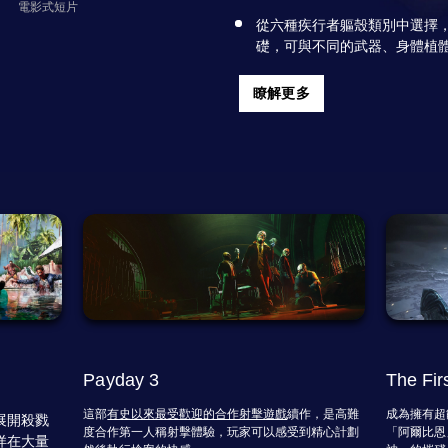
電影式短片
從六種疾行者軀殼類別中選擇
礎，可與不同的武器、身體植
瞭解更多
Payday 3
The Fir
這部
有史以來最受歡迎的合作射擊遊戲
續作，是高難
成為擁有超
展開殺戮
度合作第一人稱射擊體驗，玩家可以感受到精心計劃
「阿爾比恩
徉在大量