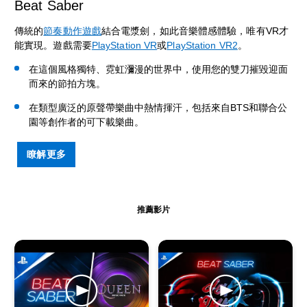
Beat Saber
傳統的
節奏動作遊戲
結合電漿劍，如此音樂體感體驗，唯有VR才
能實現。遊戲需要
PlayStation VR
或
PlayStation VR2
。
在這個風格獨特、霓虹瀰漫的世界中，使用您的雙刀摧毀迎面
而來的節拍方塊。
在類型廣泛的原聲帶樂曲中熱情揮汗，包括來自BTS和聯合公
園等創作者的可下載樂曲。
瞭解更多
推薦影片