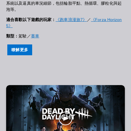
系統以及逼真的車況細節，包括輪胎平點、熱循環、膠粒化與起
泡等。
適合喜歡以下遊戲的玩家：
《跑車浪漫旅7》
／
《Forza Horizon
5》
類型：
駕駛／
賽車
瞭解更多