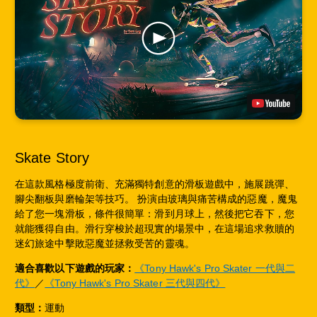
Skate Story
在這款風格極度前衛、充滿獨特創意的滑板遊戲中，施展跳彈、
腳尖翻板與磨輪架等技巧。 扮演由玻璃與痛苦構成的惡魔，魔鬼
給了您一塊滑板，條件很簡單：滑到月球上，然後把它吞下，您
就能獲得自由。滑行穿梭於超現實的場景中，在這場追求救贖的
迷幻旅途中擊敗惡魔並拯救受苦的靈魂。
適合喜歡以下遊戲的玩家：
《Tony Hawk's Pro Skater 一代與二
代》
／
《Tony Hawk's Pro Skater 三代與四代》
類型：
運動