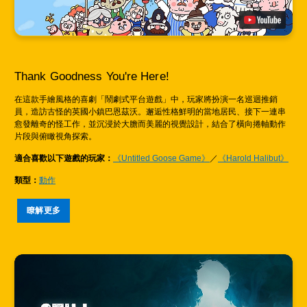
Thank Goodness You're Here!
在這款手繪風格的喜劇「鬧劇式平台遊戲」中，玩家將扮演一名巡迴推銷
員，造訪古怪的英國小鎮巴恩茲沃。邂逅性格鮮明的當地居民、接下一連串
愈發離奇的怪工作，並沉浸於大膽而美麗的視覺設計，結合了橫向捲軸動作
片段與俯瞰視角探索。
適合喜歡以下遊戲的玩家：
《Untitled Goose Game》
／
《Harold Halibut》
類型：
動作
瞭解更多