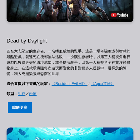
Dead by Daylight
四名意志堅定的生存者。一名嗜血成性的殺手。這是一場考驗膽識與智慧的
殘酷遊戲，就連死亡後都無法逃脫……扮演生存者時，以第三人稱視角進行
遊戲以獲得更好的環境感知，或是扮演殺手，以第一人稱視角全神貫注於獵
物身上。在這款環境隨每次遊玩而變化的非對稱多人遊戲中，選擇您的陣
營，踏入充滿緊張與恐懼的世界。
適合喜歡以下遊戲的玩家：
《Resident Evil VII》
／
《Apex英雄》
類型：
生存
／
恐怖
瞭解更多