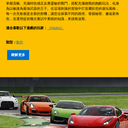
掌握流暢、充滿特技感且反應靈敏的戰鬥，搭配充滿挑戰的跑酷玩法，化身
為以敏捷為最強武器的王子。在這場刺激的冒險中打造屬於您的遊玩風格，
每一次失敗都是全新的契機，讓您去探索不同的路徑、發掘秘密、邂逅新角
色，並運用從前幾次嘗試中累積的知識，來拯救波斯。
適合喜歡以下遊戲的玩家：
《Hades》
類型
：
動作
瞭解更多