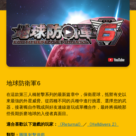
地球防衛軍6
在這款第三人稱射擊系列的最新篇章中，保衛星球，抵禦有史以
來最強的外星威脅。從四種不同的兵種中進行挑選、選擇您的武
器，接著獨自作戰或與好友連線遊玩或單機合作，最終將揭曉那
些長期折磨地球的入侵者真面目。
適合喜歡以下遊戲的玩家：
《Returnal》
／
《Helldivers 2》
類型：
團隊射擊遊戲