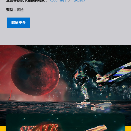
適合喜歡以下遊戲的玩家：
《Journey》
／
《Abzu》
類型：
冒險
瞭解更多