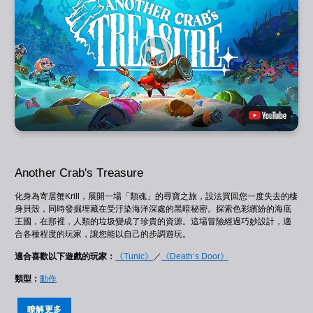
Another Crab's Treasure
化身為寄居蟹Krill，展開一場「類魂」的尋寶之旅，設法買回您一度失去的棲
身貝殼，同時發掘埋藏在受汙染海洋深處的黑暗秘密。探索色彩繽紛的海底
王國，在那裡，人類的垃圾變成了珍貴的資源。這場冒險經過巧妙設計，適
合各種程度的玩家，讓您能以自己的步調遊玩。
適合喜歡以下遊戲的玩家：
《Tunic》
／
《Death’s Door》
類型：
動作
瞭解更多