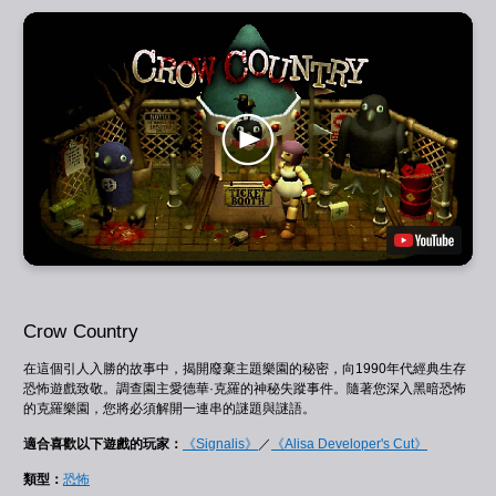
Crow Country
在這個引人入勝的故事中，揭開廢棄主題樂園的秘密，向1990年代經典生存
恐怖遊戲致敬。調查園主愛德華·克羅的神秘失蹤事件。隨著您深入黑暗恐怖
的克羅樂園，您將必須解開一連串的謎題與謎語。
適合喜歡以下遊戲的玩家：
《Signalis》
／
《Alisa Developer's Cut》
類型：
恐怖