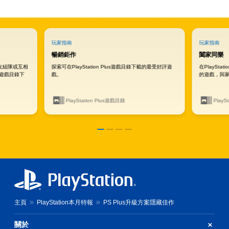
玩家指南
玩家指南
暢銷鉅作
闔家同樂
好友組隊或互相
探索可在PlayStation Plus遊戲目錄下載的最受好評遊
在PlaySt
us遊戲目錄下
戲。
的遊戲，與
PlayStation Plus遊戲目錄
PlayS
主頁
PlayStation本月特報
PS Plus升級方案隱藏佳作
關於