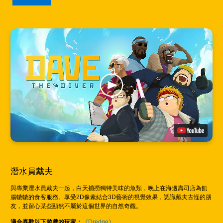
潛水員戴夫
與專業潛水員戴夫一起，白天捕撈獨特美味的魚類，晚上在海邊壽司店為飢
腸轆轆的食客服務。享受2D像素結合3D藝術的視覺效果，認識戴夫古怪的朋
友，並留心某些顯然不屬於這個世界的自然奇觀。
適合喜歡以下遊戲的玩家：
《Dredge》