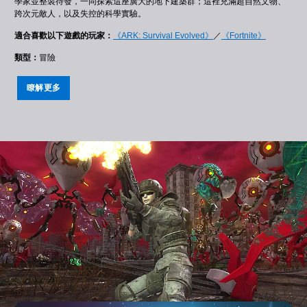
學家並整裝待發，一同探索這座廣大的地下建築群；這裡充滿超自然文物、
跨次元敵人，以及失控的科學實驗。
適合喜歡以下遊戲的玩家：
《ARK: Survival Evolved》
／
《Fortnite》
類型：
冒險
瞭解更多