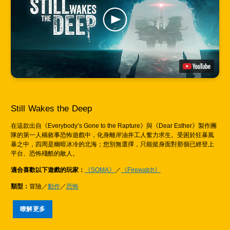
Still Wakes the Deep
在這款出自《Everybody’s Gone to the Rapture》與《Dear Esther》製作團
隊的第一人稱敘事恐怖遊戲中，化身離岸油井工人奮力求生。受困於狂暴風
暴之中，四周是幽暗冰冷的北海；您別無選擇，只能挺身面對那個已經登上
平台、恐怖殘酷的敵人。
適合喜歡以下遊戲的玩家：
《SOMA》
／
《Firewatch》
類型：
冒險／
動作
／
恐怖
瞭解更多