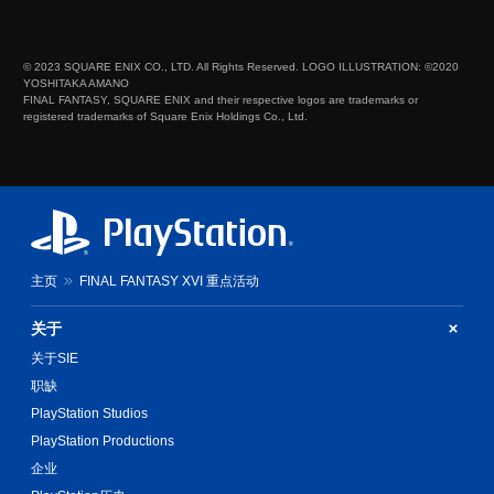
© 2023 SQUARE ENIX CO., LTD. All Rights Reserved. LOGO ILLUSTRATION: ©2020
YOSHITAKA AMANO
FINAL FANTASY, SQUARE ENIX and their respective logos are trademarks or
registered trademarks of Square Enix Holdings Co., Ltd.
主页
FINAL FANTASY XVI 重点活动
关于
关于SIE
职缺
PlayStation Studios
PlayStation Productions
企业