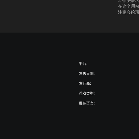
本作受著
在这个用MS
注定会给
平台:
发售日期:
发行商:
游戏类型:
屏幕语言: