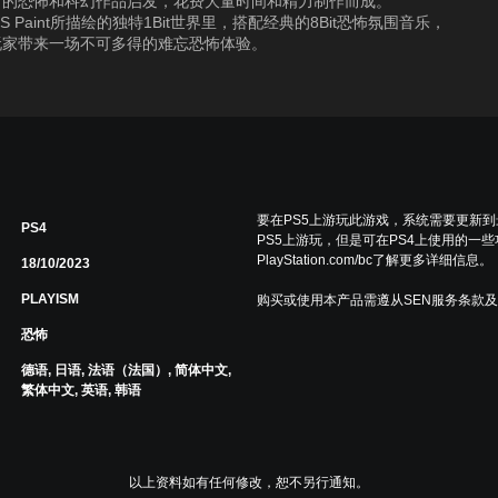
名的恐怖和科幻作品启发，花费大量时间和精力制作而成。
 Paint所描绘的独特1Bit世界里，搭配经典的8Bit恐怖氛围音乐，
玩家带来一场不可多得的难忘恐怖体验。
要在PS5上游玩此游戏，系统需要更新
PS4
PS5上游玩，但是可在PS4上使用的一
PlayStation.com/bc了解更多详细信息。
18/10/2023
PLAYISM
购买或使用本产品需遵从SEN服务条款
恐怖
德语, 日语, 法语（法国）, 简体中文,
繁体中文, 英语, 韩语
以上资料如有任何修改，恕不另行通知。