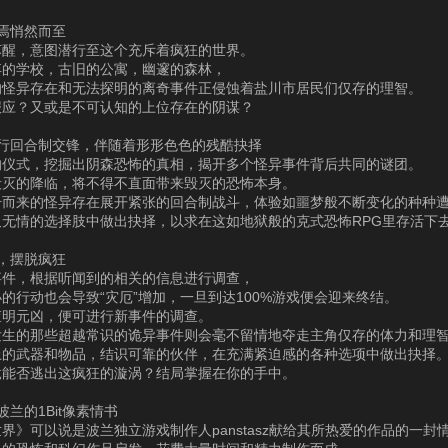
焉悄然而至
苏醒，意图潜行至这个充斥着疯狂的世界。
弃的学校，古旧的公寓，幽邃的森林，
的怪异存在和无法探明的离奇事件正侵蚀着盐川市居民们仅存的理智。
报应？又或是不可认知的上位存在的阴谋？
进行回合制交锋，伴随着形形色色的残酷抉择
的仪式，挖掘出阴森恐怖的真相，揭开多个怪异事件背后共同的谜团。
毁灭的降临，将不得不直面带来毁灭的恐怖本身。
击而来的怪异存在展开紧张的回合制战斗，体验如噩梦般不断变化的种种
又无情的选择肢中做出抉择，以求在这如地狱般的克式恐怖RPG里存活下
，摆脱疯狂
事件，根据听闻到的相关的信息进行调查，
的行动也会导致“灾厄”增加，一旦到达100%游戏便会迎来终结。
查明元凶，便可进行新事件的调查。
发生的那些超越常识的诡异事件则会毫不留情地夺走主角仅存的体力和理
上的武器和物品，结识可靠的伙伴，在充满紧迫感的各种选项中做出抉择
竟能否逃出这疯狂的漩涡？结局掌握在你的手中。
波兰的1Bit像素情书
界》可以说是波兰独立游戏制作人panstasz献给其所热爱的作品的一封