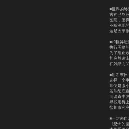
■世界的终
古神已然
医院，废
不断涌现
这是因果
■和怪异
执行黑暗
为了阻止
和突然袭
在残酷而
■斩断末日
选择一个
即便是微小
若能彻底
而调查中
寻找用得
盐川市究
■一封来自
《恐怖的世