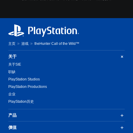
一
些
操
作
杆
灵
敏
度
主页
游戏
theHunter Call of the Wild™
选
项
关于
。
关于SIE
可
职缺
调
PlayStation Studios
整
PlayStation Productions
操
作
企业
杆
PlayStation历史
反
转
产品
（
基
價值
本