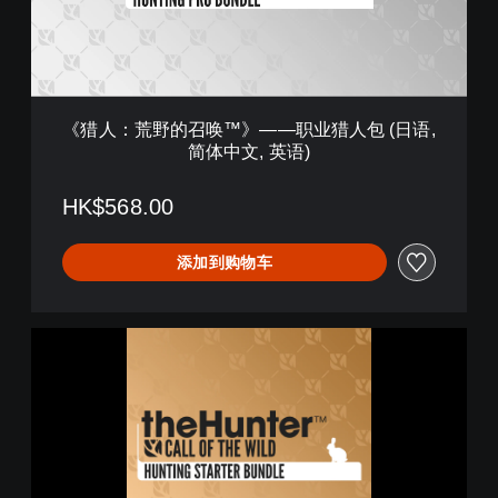
召
唤
™
》
—
—
《猎人：荒野的召唤™》——职业猎人包 (日语,
职
简体中文, 英语)
业
猎
人
HK$568.00
包
(
添加到购物车
日
语
,
简
《
体
猎
中
人
文
：
,
荒
英
野
语
的
)
召