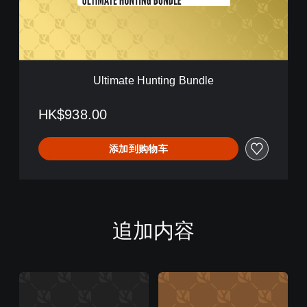
e
H
u
n
t
i
Ultimate Hunting Bundle
n
g
B
HK$938.00
u
n
添加到购物车
d
l
e
追加内容