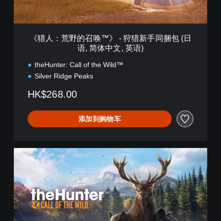
™
》
-
狩
《猎人：荒野的召唤™》 - 狩猎新手同捆包 (日
猎
语, 简体中文, 英语)
新
手
theHunter: Call of the Wild™
同
Silver Ridge Peaks
捆
包
HK$268.00
(
日
语
添加到购物车
,
简
体
猎
中
人
文
：
,
荒
英
野
语
的
)
召
唤