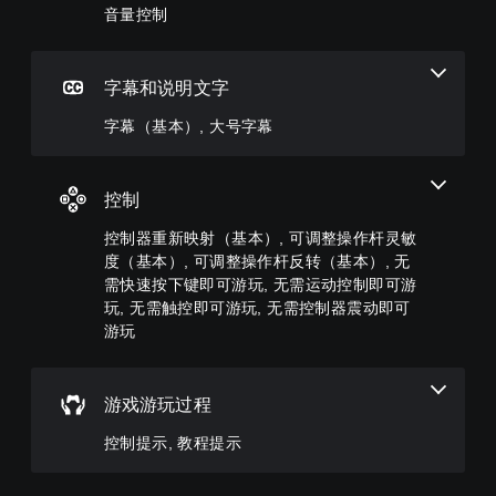
解
音
游
主
音量控制
您
颜
频
戏
要
可
色
音
控
故
以
游
量
制
事
将
玩
并
。
字幕和说明文字
和
控
游
将
主
制
戏
其
字幕（基本）, 大号字幕
要
教
变
，
设
角
程
更
或
置
色
为
提
者
为
的
控制
其
示
您
静
字
他
可
音
幕
您
控制器重新映射（基本）, 可调整操作杆灵敏
预
以
。
。
可
设
度（基本）, 可调整操作杆反转（基本）, 无
变
以
布
需快速按下键即可游玩, 无需运动控制即可游
更
随
大
局
重
玩, 无需触控即可游玩, 无需控制器震动即可
时
，
号
要
游玩
查
或
的
字
看
者
颜
幕
游
我
色
戏
字
们
游戏游玩过程
以
游
幕
提
更
玩
以
供
控制提示, 教程提示
易
过
更
一
于
程
大
些
区
教
的