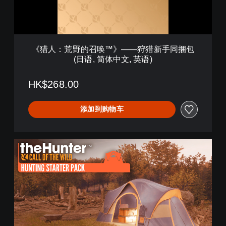
唤
™
》
—
—
《猎人：荒野的召唤™》——狩猎新手同捆包
狩
(日语, 简体中文, 英语)
猎
新
手
HK$268.00
同
捆
添加到购物车
包
(
日
语
《
,
猎
简
人
体
：
中
荒
文
野
,
的
英
召
语
唤
)