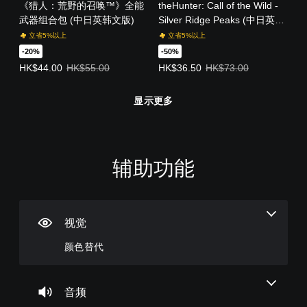
《猎人：荒野的召唤™》全能
theHunter: Call of the Wild -
武器组合包 (中日英韩文版)
Silver Ridge Peaks (中日英文
版)
立省5%以上
立省5%以上
-20%
-50%
优惠价格，HK$44.00。原始价格，HK$55.00。
优惠价格，HK$36.50。原始价格，H
HK$44.00
HK$55.00
HK$36.50
HK$73.00
显示更多
辅助功能
颜
音
字
控
控
色
量
幕
制
制
替
控
（
器
提
代
制
基
重
示
本
新
视觉
您
您
您
）
映
无
可
可
颜色替代
射
需
以
以
游
依
调
（
随
戏
赖
低
时
基
仅
于
单
查
包
本
音频
理
个
看
括
）