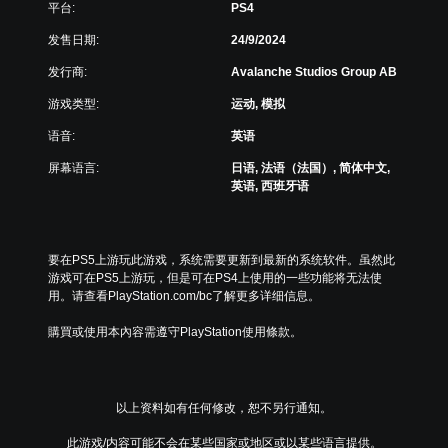
重
分
平台:
PS4
程
字
新
它
信
号
映
发售日期:
24/9/2024
们
息
呈
射
。
。
现
发行商:
Avalanche Studios Group AB
支
，
持
游戏类型:
运动, 模拟
以
。
便
语音:
英语
更
可
易
屏幕语言:
日语, 法语（法国）, 简体中文,
调
于
英语, 西班牙语
阅
整
读
操
。
作
杆
要在PS5上游玩此游戏，系统需要更新到最新的系统软件。虽然此
灵
游戏可在PS5上游玩，但是可在PS4上使用的一些功能将无法使
用。请查看PlayStation.com/bc了解更多详细信息。
敏
度
購買或使用本內容需遵守PlayStation使用條款。
（
基
本
）
以上资料如有任何修改，恕不另行通知。
提
供
此游戏/内容可能不会在某些国家或地区或以某些语言提供。