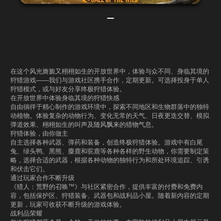
在这个风光旖旎又栩栩如生的开放世界中，体验与众不同、身临其境的
狩猎游戏——我们与游戏社区携手合作，定期更新。可选择投身于单人
狩猎模式，或与好友分享终极狩猎体验。
在开放世界中体验身临其境的狩猎快感
自由徜徉于精心制作的游戏环境中，探索不同地区和生物群落中的独特
动植物。体验复杂的动物行为、变化无常的天气、日夜更迭交替、模拟
弹道效果、栩栩如生的叫声及随风飘来的猎物气息。
狩猎体验，由你做主
自主选择各种武器、弹药和装备，创造终极狩猎体验。游戏中有白尾
兔、绿头鸭、黑熊、麋鹿和驼鹿等各种各样的野生动物，你需要制定策
略，选择合适的武器，根据各种动物的独特行为和所处环境追踪、引诱
和伏击它们。
通过玩家合作不断升级
《猎人：荒野的召唤™》与社区紧密合作，提供丰富的付费和免费内
容，包括保护区、狩猎装备、武器包和战利品小屋。随着新内容的定期
更新，玩家可收获不断升级的游戏体验。
战利品荣耀