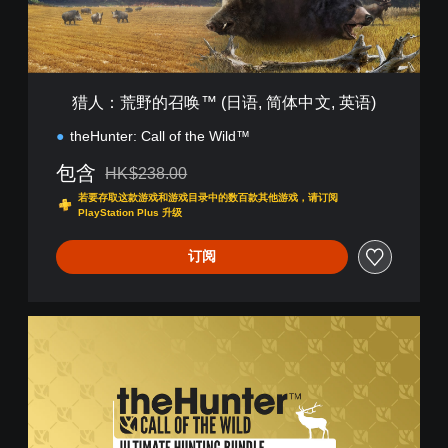
™
(
日
语
,
猎人：荒野的召唤™ (日语, 简体中文, 英语)
简
体
theHunter: Call of the Wild™
中
文
包含
HK$238.00
从原价HK$238.00折扣优惠
,
若要存取这款游戏和游戏目录中的数百款其他游戏，请订阅
英
PlayStation Plus 升级
语
)
订阅
U
l
t
i
m
a
t