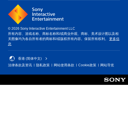
现
中
杆
。
，
选
无
项
需
。
摄
© 2026 Sony Interactive Entertainment LLC
像
无
所有内容、游戏名称、商标名称和/或商业外观、商标、美术设计图以及相
头
需
关图像均为各自所有者的商标和/或版权所有内容。保留所有权利。
更多信
移
按
息
动
和
住
效
键
香港 (简体中文)
果
即
即
法律条款及资讯
隐私政策
网站使用条款
Cookie政策
网站导览
可
可
游
游
玩
玩
。
您
无
需
按
住
键
即
可
游