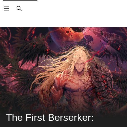
搜
索
The First Berserker: