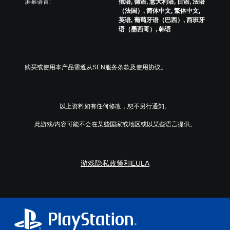
屏幕语言:
俄语, 德语, 意大利语, 日语, 法语
绕
您
H
调
（法国）, 简体中文, 繁体中文,
音
离
U
整
英语, 葡萄牙语（巴西）, 西班牙
大
效
开
D
操
语（墨西哥）, 韩语
。
号
游
)
作
戏
文
字
杆
的
字
幕
灵
位
以
字
购买或使用本产品需遵从SEN服务条款及使用协议。
敏
置
更
幕
度
。
大
以
（
的
更
字
基
大
以上资料如有任何修改，恕不另行通知。
号
本
的
呈
）
字
此游戏/内容可能不会在某些国家或地区或以某些语言提供。
现
号
提
，
呈
供
以
现
一
便
，
些
游戏隐私政策和EULA
更
以
操
易
便
作
于
更
杆
阅
易
灵
读
于
敏
。
阅
度
读
选