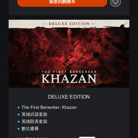
添加到购物车
D
E
L
U
X
E
E
D
I
T
I
O
N
DELUXE EDITION
The First Berserker: Khazan
英雄武器套裝
英雄防具套裝
數位畫冊