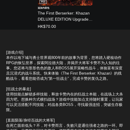
PS5
追加内容包
The First Berserker: Khazan
DELUXE EDITION Upgrade
(中日英韩文版)
HK$70.00
[游戏介绍]
本作以地下城与勇士世界观800年前的故事为背景，您将踏入硬核动作
RPG的恢弘世界，探索阿拉德大陆，并揭开大将军卡赞不为人知的往
事。您还将与形形色色的敌人和BOSS展开策略性战斗，体验富有深度
且沉浸式的战斗系统。快来体验《The First Berserker: Khazan》的残
酷战斗，看看您能否成为“第一狂战士”，完成卡赞的复仇之路。
[狂战士的暴走]
使用技能点解锁多样技能，释放卡赞内在的狂战士本能，在战场上大杀
四方吧。想换种方式横扫战场？游戏中技能加点支持随时重置，让玩家
可以灵活搭配不同技能，对战各类BOSS，寻找最强连招，突破生存极
限。
[直面陨落/身经百战的大将军]
在死亡面前低头？不，对卡赞而言，失败只是通往强者之路的一环。即