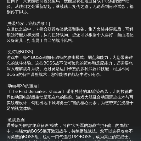
使倒下，只要能收回拉克里玛，便能重获在浴血奋战中积累的全部经
验。从跌倒之处重新站起，继续踏上复仇之路，无论遇到何种试炼，都
别停下脚步。
[整装待发，迎战强敌！]
在复仇之旅中，卡赞会获得各类武器和装备。集齐套装并穿戴后，可解
锁独特能力和技能，从而扭转战局。您还可以根据个人喜好，自由搭配
装备道具，打造属于自己的战斗风格。
[史诗级BOSS]
游戏中，每个BOSS都拥有独特的攻击模式、弱点和能力，为您带来难
忘的战斗体验。这些BOSS战不仅考验您的策略和反应能力，还需要您
深入理解战斗系统。通过灵活运用卡赞的多种武器和技能，根据不同
BOSS的特性调整战术，您将能够在战场中游刃有余。
[动画与3A的邂逅]
《The First Berserker: Khazan》采用独特的3D渲染画风，让阿拉德世
界如动画电影般生动呈现在您的眼前。游戏大胆融合动画渲染技术与写
实纹理设计，勾勒出地下城与勇士宇宙的核心元素，为您带来沉浸感十
足的视觉体验。
[愈战愈勇]
通关后将解锁“绝命征途”模式，可在“大将军的激战”与“狂战士的血战”
中，与强大的BOSS展开激烈战斗，持续磨练战技。您可以选择攻略不
同类型的BOSS组，也可一口气连战16个BOSS，成为真正的狂战士。