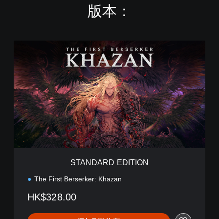
版本：
S
T
A
N
D
A
R
D
E
D
I
T
I
STANDARD EDITION
O
N
The First Berserker: Khazan
HK$328.00