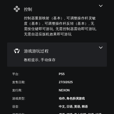
为
息
更
的
其
静
。
易
字
他
控制
音
于
幕
预
。
阅
。
手
设
控制器重新映射（基本）, 可调整操作杆灵敏
读
动
布
度（基本）, 可调整操作杆反转（基本）, 无
的
3
清
局
保
方
需按住键即可游玩, 无需控制器震动即可游玩,
D
，
晰
存
式
无需自适应扳机效果即可游玩
音
或
的
呈
您
者
效
现
字
可
我
。
幕
您
以
们
游戏游玩过程
可
创
字
提
以
建
大
幕
供
教程提示, 手动保存
开
手
以
号
一
启
动
更
些
字
音
保
易
重
体
平台:
PS5
频
存
于
新
输
点
菜
阅
映
发售日期:
27/3/2025
出
，
单
读
射
，
以
和
发行商:
NEXON
的
支
以
便
平
方
持
便
准
游戏类型:
动作, 角色扮演游戏
视
式
。
享
确
显
呈
语音:
中文, 日语, 英语, 韩语
受
返
示
现
环
可
回
(
。