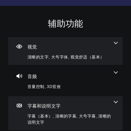
辅助功能
清
音
字
控
教
晰
量
幕
制
程
的
控
（
器
提
文
制
基
重
示
字
本
新
视觉
您
您
）
映
可
可
菜
清晰的文字, 大号字体, 视觉舒适（基本）
射
以
以
单
游
调
（
随
和
戏
低
时
平
基
仅
单
查
视
包
本
音频
个
看
显
括
）
音
游
示
主
音量控制, 3D音效
您
频
戏
(
要
可
音
游
H
故
以
量
玩
U
事
将
并
过
字幕和说明文字
D
和
控
将
程
)
主
制
其
教
字幕（基本）, 清晰的字幕, 大号字幕, 清晰的
文
要
变
设
程
字
说明文字
角
更
置
信
以
色
为