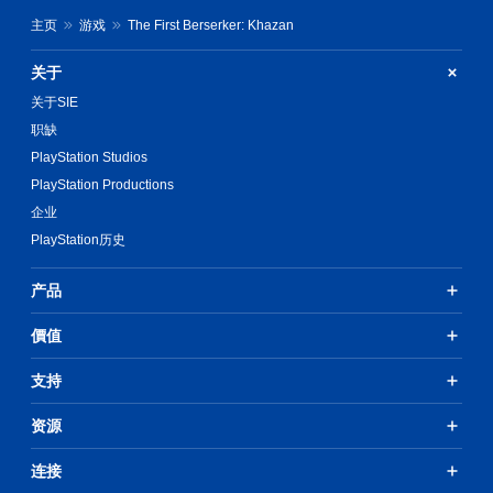
视
。
项
主页
游戏
The First Berserker: Khazan
觉
。
舒
清
关于
适
晰
可
（
的
调
关于SIE
基
说
整
职缺
本
明
操
PlayStation Studios
）
文
作
PlayStation Productions
在
字
杆
可
反
企业
说
能
转
明
PlayStation历史
造
（
文
成
字
基
视
产品
以
本
觉
更
）
不
價值
易
适
提
于
的
供
阅
支持
游
一
读
戏
些
的
资源
游
反
方
玩
转
式
过
操
连接
呈
程
作