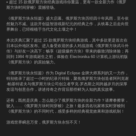
• 超过 15 款俄罗斯方块经典游戏待你重温，更有一款全新力作《俄罗
斯方块时间穿梭》震撼登场。
《俄罗斯方块永恒篇》盛大启幕。俄罗斯方块历经四十年风雨，至今依
然魅力不减。这款开创益智游戏新纪元的经典之作，从铁幕之后走向世
界舞台，已经根植于当代文化土壤之中！
本次庆典汇聚了超过 15 款俄罗斯方块经典游戏，其中多款更是首次在
日本以外地区发布。进入备受欢迎的多人对战游戏《俄罗斯方块武斗外
传》与好友一决高下；畅享《超级爆炸方块》带来的极致消除体验；再
回到 1984 年游戏诞生之初，体验在 Electronika 60 计算机上游玩初版
《俄罗斯方块》的原始魅力。
《俄罗斯方块永恒篇》作为 Digital Eclipse 金牌大师系列的又一力作，
特别收录了超过一小时的纪录片特辑，聚焦俄罗斯方块创造者阿列克谢
·帕基特诺夫与俄罗斯方块公司创立者亨克·罗杰斯之间跨越岁月的深厚
友谊与创意合作，讲述传奇之作背后那些鲜为人知的真实故事。
还有，既然是庆典，怎么能少了俄罗斯方块的全新力作？请摩拳擦掌，
驶入……《俄罗斯方块时间穿梭》之旅！最多四名玩家将实时穿梭到
《俄罗斯方块》的不同时代，感受多样的经典视觉效果和游戏机制！
游戏世界瞬息万变，俄罗斯方块永恒不灭！