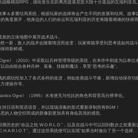
款战略模拟RPG，描绘发生在距离杰提基尼亚大陆十分遥远的瓦瑞利亚岛
线故事＆多重结局系统，根据玩家的选择将会产生不同的发展和结局。故事
姆的角度展开，他身边的人们的命运和瓦瑞利亚的历史将随着艰难的抉择
度差的立体地图中展开战术战斗。
将焕然一新，敌人的战术会随着情况而改变，玩家将能享受到思考该如何战
刻保持新鲜感。
tics Ogre》（2010）中采取以兵种管理等级的系统，在本作中则改为以单
以自由组合各种兵种、装备、技能和魔法，享受“思考的乐趣”。
游戏的易玩性加入了各式各样的改进，例如改善战斗节奏，新增自动保存功
以方便操作等。
actics Ogre》（1995）水准便无与伦比的角色和背景高分辨率化。
支持日语和英语语音，并以现场演奏的形式重新录制所有BGM！
心思的人物交织而成的群像剧更加具有身临其境的感觉。
回溯历史的“命运之轮 W.O.R.L.D.”，以及在战斗中可以回到数步之前重
C.H.A.R.I.O.T.”。通过这些系统便可以实现“如果当时做出了另一个选择