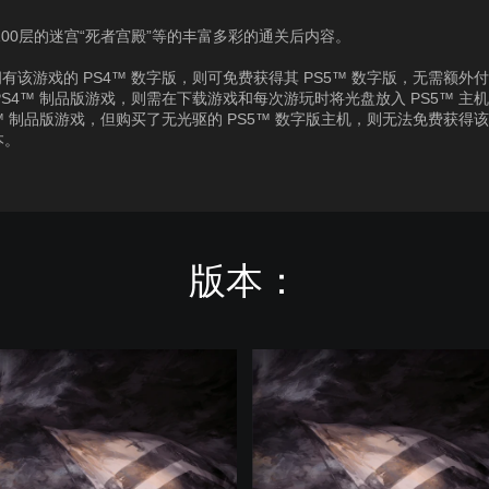
100层的迷宫“死者宫殿”等的丰富多彩的通关后内容。
有该游戏的 PS4™ 数字版，则可免费获得其 PS5™ 数字版，无需额外
PS4™ 制品版游戏，则需在下载游戏和每次游玩时将光盘放入 PS5™ 主
4™ 制品版游戏，但购买了无光驱的 PS5™ 数字版主机，则无法免费获得
本。
版本：
D
i
g
i
t
a