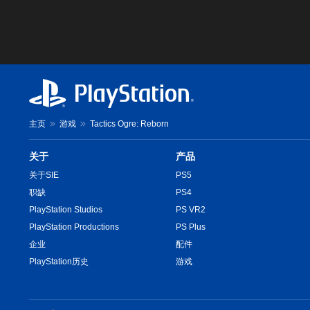
主页
游戏
Tactics Ogre: Reborn
关于
产品
关于SIE
PS5
职缺
PS4
PlayStation Studios
PS VR2
PlayStation Productions
PS Plus
企业
配件
PlayStation历史
游戏