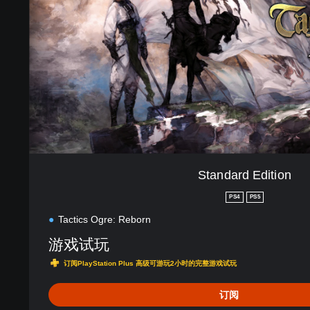
r
d
E
d
i
t
i
o
n
Standard Edition
PS4
PS5
Tactics Ogre: Reborn
游戏试玩
订阅PlayStation Plus 高级可游玩2小时的完整游戏试玩
订阅