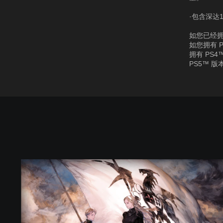
·包含深达
如您已经拥
如您拥有 
拥有 PS
PS5™ 版
S
t
a
n
d
a