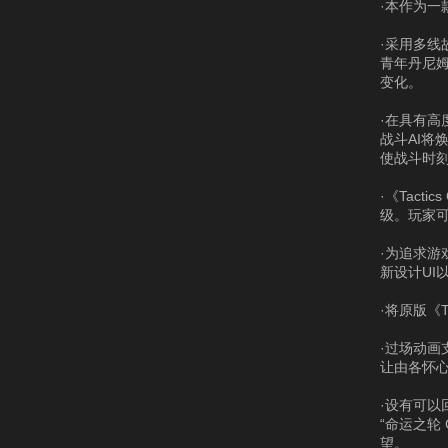
·本作为一
·采用多
青年丹尼
变化。
·在具有高
战斗AI
使战斗时
·《Tac
级。玩家可
·为追求
新设计UI
·将原版《T
·过场动画
让由各怀
·设有可以
“命运之轮 
望。