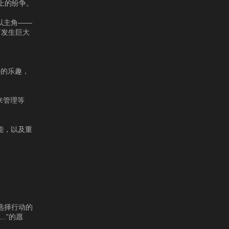
上的纷争。
以主角——
而发生巨大
斗的乐趣，
位来管理等
能，以及重
新选择行动的
……”的愿