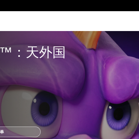
™：天外国
单