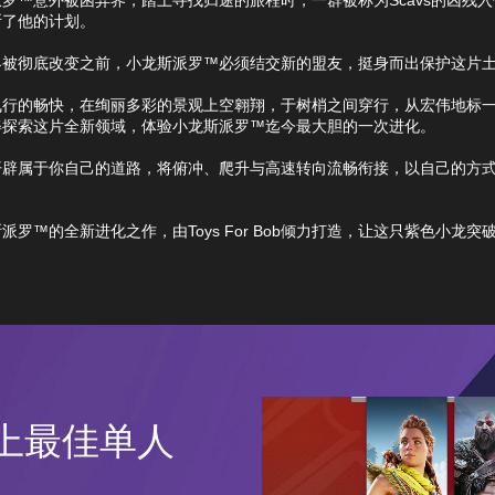
断了他的计划。
界被彻底改变之前，小龙斯派罗™必须结交新的盟友，挺身而出保护这片
飞行的畅快，在绚丽多彩的景观上空翱翔，于树梢之间穿行，从宏伟地标
姿探索这片全新领域，体验小龙斯派罗™迄今最大胆的一次进化。
开辟属于你自己的道路，将俯冲、爬升与高速转向流畅衔接，以自己的方
派罗™的全新进化之作，由Toys For Bob倾力打造，让这只紫色小龙突
5上最佳单人