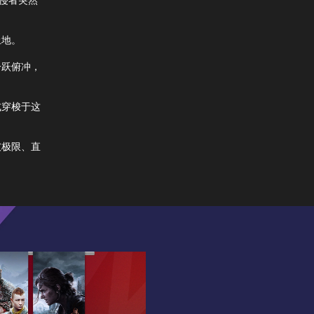
土地。
一跃俯冲，
式穿梭于这
破极限、直