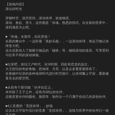
【游戏内容】
滚出好时光
穿梭时空，游历世间，滚动块球，旅途物语。
滚动、卷起、变大，这些都是「块魂」熟悉的招式。在全新的世界中，
滚到满意为止吧。
■「块魂」全新作，在此登场！
在新的舞台中，一边听着「美妙乐曲」，一边滚动块球，卷起万物让块
球变大吧。
这次还新加入了能吸引物品的「磁铁」等，辅助滚动的道具。可享受到
与往常不同的滚动体验。
■出发吧，前往江户时代、冰河时期、四处有恐龙的远古。
大王把玩的奇妙卷轴，把地球、月亮，以及众多繁星都弄坏了。
在卷轴中纪录的各种地球时代进行时空旅行，让块球飘上宇宙，重新修
复失去的星空吧。
■从前有个新功能「伙伴自定义」
本作除了王子之外，还有共68位的伙伴。
还能变更伙伴的颜色、脸部等，制作出一个只属于你自己的原创伙伴。
■4人竞赛的「竞技块球」，妙哉
过去在大宇宙中流行的竞赛「竞技块球」。连线与世界中的伙伴们一较