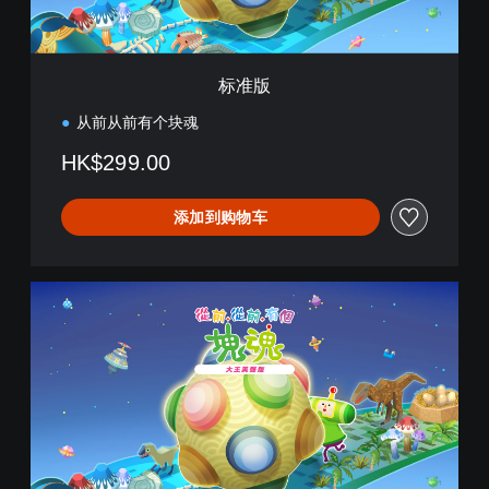
标准版
从前从前有个块魂
HK$299.00
添加到购物车
大
王
美
声
版