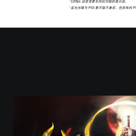
120fps 设置需要支持此功能的显示器。
2
蓝光光碟与 PS5 数字版不兼容。您原有的 
3
S
t
a
n
d
a