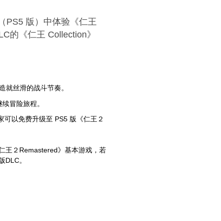
ion》（PS5 版）中体验《仁王
仁王 Collection》
造就丝滑的战斗节奏。
度继续冒险旅程。
n》的玩家可以免费升级至 PS5 版《仁王２
仁王２Remastered》基本游戏，若
版DLC。