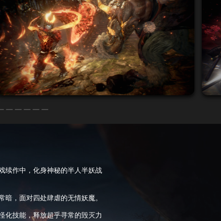
戏续作中，化身神秘的半人半妖战
常暗，面对四处肆虐的无情妖魔。
怪化技能，释放超乎寻常的毁灭力