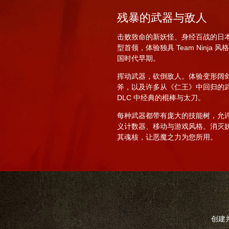
残暴的武器与敌人
击败致命的新妖怪、身经百战的日
型首领，体验独具 Team Ninja 
国时代早期。
挥动武器，砍倒敌人。体验变形阔
斧，以及许多从《仁王》中回归的
DLC 中经典的棍棒与太刀。
每种武器都带有庞大的技能树，允
义计数器、移动与游戏风格。消灭
其魂核，让恶魔之力为您所用。
创建