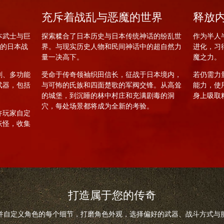
充斥着战乱与恶魔的世界
释放
本武士与巨
探索糅合了日本历史与日本传统神话的纷乱世
作为半人
风格的日本战
界。与现实历史人物和民间神话中的超自然力
进化，习
量一决高下。
魔之力。
剑、多功能
受命于传奇领袖织田信长，征战于日本境内，
若仍需力
武器，包括
与可怖的氏族和四面楚歌的军阀交锋。从高耸
能力，使
的城堡，到沉睡的林中村庄和充满剧毒的洞
身上吸取
穴，每处场景都将成为全新的考验。
许玩家自定
妖怪，收集
打造属于您的传奇
并自定义角色的每个细节，打磨角色外观，选择偏好的武器、战斗方式与