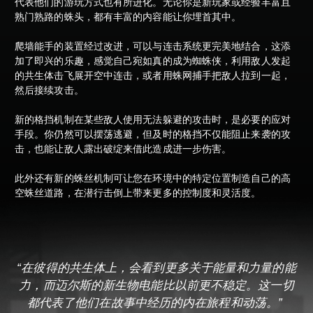
代表他们的游玩方式也有所进化。无论你是新玩家或经验丰富且
熟门熟路的蛛头，都有丰富的内容能让你埋首其中。
爬墙能手的装置经过改进，可以与连击系统更完美地结合，这添
加了即兴的乐趣，感觉自己宛如真的成为蜘蛛侠，利用敌人发起
的共生体击飞展开空中连击，或者用蛛网捕手把敌人拉到一起，
然后接续攻击。
新的格挡机制在某些敌人使用无法躲避的攻击时，是必要的应对
手段。你仍然可以摆荡逃避，但及时的格挡不仅能阻止来袭的攻
击，也能让敌人露出破绽来借此造成进一步伤害。
此外还有新的蛛丝机制可让您在环境中的特定位置制造自己的高
空蛛丝道路，在潜行击倒上带来更多的控制度和灵活度。
“在彼得的共生体上，会看到更多关于能量和力量的能
力，而迈尔斯的新生物电能比以前更不稳定。这一切
都代表了他们在故事中经历的内在旅程和动荡。”