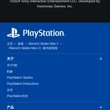
©2024 Sony Interactive Entertainment LLC. Developed by
Insomniac Games, Inc.
主页
游戏
Marvel's Spider-Man 2
《Marvel's Spider-Man 2》新内容指南
关于
关于SIE
职缺
PlayStation Studios
PlayStation Productions
企业
PlayStation历史
产品