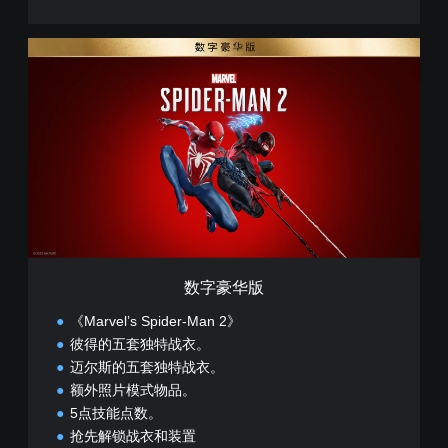
数
字
豪
华
版
数字豪华版
《Marvel’s Spider-Man 2》
彼得的五套独特战衣。
迈尔斯的五套独特战衣。
额外照片模式物品。
5点技能点数。
抢先解锁战衣和装置