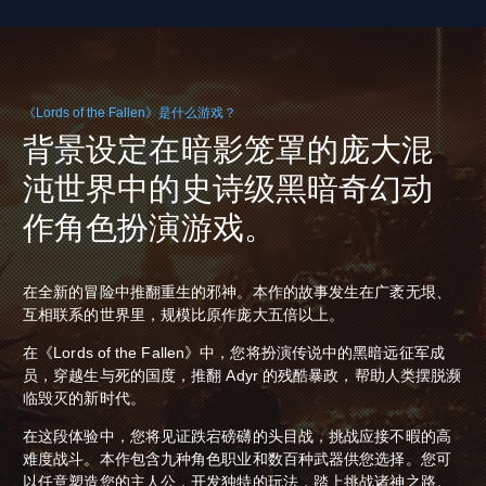
《Lords of the Fallen》是什么游戏？
背景设定在暗影笼罩的庞大混
沌世界中的史诗级黑暗奇幻动
作角色扮演游戏。
在全新的冒险中推翻重生的邪神。本作的故事发生在广袤无垠、
互相联系的世界里，规模比原作庞大五倍以上。
在《Lords of the Fallen》中，您将扮演传说中的黑暗远征军成
员，穿越生与死的国度，推翻 Adyr 的残酷暴政，帮助人类摆脱濒
临毁灭的新时代。
在这段体验中，您将见证跌宕磅礴的头目战，挑战应接不暇的高
难度战斗。本作包含九种角色职业和数百种武器供您选择。您可
以任意塑造您的主人公，开发独特的玩法，踏上挑战诸神之路。