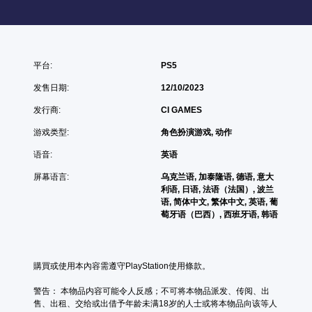
平台:
PS5
发售日期:
12/10/2023
发行商:
CI GAMES
游戏类型:
角色扮演游戏, 动作
语音:
英语
屏幕语言:
乌克兰语, 加泰隆语, 德语, 意大
利语, 日语, 法语（法国）, 波兰
语, 简体中文, 繁体中文, 英语, 葡
萄牙语（巴西）, 西班牙语, 韩语
購買或使用本內容需遵守PlayStation使用條款。
警告： 本物品内容可能令人反感；不可将本物品派发、传阅、出
售、出租、交给或出借予年龄未满18岁的人士或将本物品向该等人