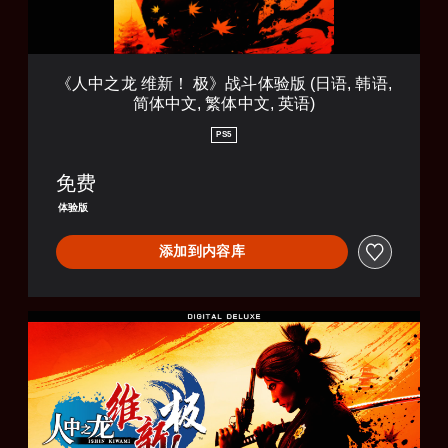
》
战
斗
体
《人中之龙 维新！ 极》战斗体验版 (日语, 韩语,
验
简体中文, 繁体中文, 英语)
版
(
PS5
日
语
免费
,
韩
体验版
语
,
添加到内容库
简
体
中
文
数
,
字
繁
豪
体
华
中
版
文
,