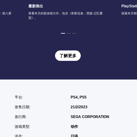
最新推出
PlayStat
6》第八赛
查看本月的新游戏大作，包含《刺客信条：黑旗 记忆重
探索本月精
置》。
了解更多
平台:
PS4, PS5
发售日期:
21/2/2023
发行商:
SEGA CORPORATION
游戏类型:
动作
语音:
日语