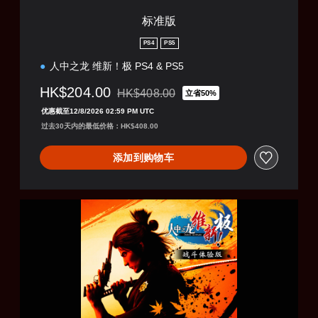
标准版
PS4
PS5
人中之龙 维新！极 PS4 & PS5
HK$204.00
HK$408.00
立省50%
从原价HK$408.00折扣优惠
优惠截至12/8/2026 02:59 PM UTC
过去30天内的最低价格：HK$408.00
添加到购物车
《
人
中
之
龙
维
新
！
极