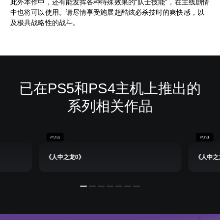
此外本作中，还有能发挥各种特殊效果的“队士技能”，在主线剧情
中也将可以使用。请尽情享受施展超酷炫必杀技时的爽快感，以
及极具战略性的战斗。
已在PS5和PS4主机上推出的
系列相关作品
《人中之龙0》
《人中之