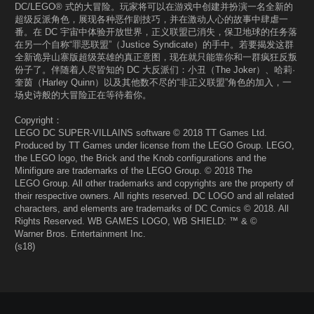
DC/LEGO® 式的大冒险。玩家将可以在游戏中创建并扮演一名全新的
超级反派角色，展现各种恶作剧技巧，并在激动人心的故事中肆虐一
番。在 DC 宇宙中体验开放世界，正义联盟已消失，保卫地球的任务落
在另一个自称“罪恶联盟”（Justice Syndicate）的手中。若要揭发这群
全新诡异山寨版超级英雄的真正意图，现在就只能靠你和一群疯狂反叛
份子了。伴随着人尽皆知的 DC 大反派们：小丑（The Joker）、哈莉·
奎茵（Harley Quinn）以及其他数不尽的“非正义联盟”角色的加入，一
场史诗般的大冒险正在等待着你。
Copyright：
LEGO DC SUPER-VILLAINS software © 2018 TT Games Ltd.
Produced by TT Games under license from the LEGO Group. LEGO,
the LEGO logo, the Brick and the Knob configurations and the
Minifigure are trademarks of the LEGO Group. © 2018 The
LEGO Group. All other trademarks and copyrights are the property of
their respective owners. All rights reserved. DC LOGO and all related
characters, and elements are trademarks of DC Comics © 2018. All
Rights Reserved. WB GAMES LOGO, WB SHIELD: ™ & ©
Warner Bros. Entertainment Inc.
(s18)