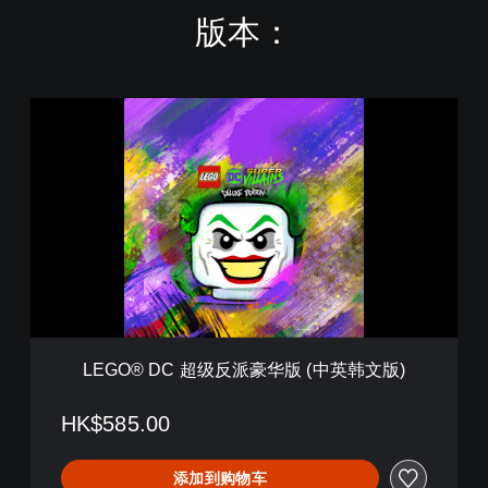
版本：
L
E
G
O
®
D
C
超
级
反
派
豪
华
LEGO® DC 超级反派豪华版 (中英韩文版)
版
(
中
HK$585.00
英
韩
添加到购物车
文