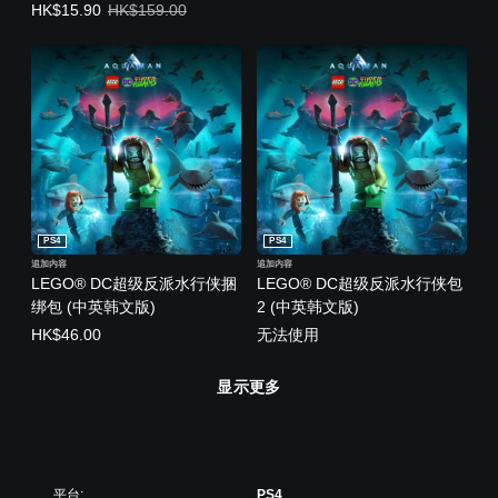
优惠价格，HK$15.90。原始价格，HK$159.00。
HK$15.90
HK$159.00
PS4
PS4
追加内容
追加内容
LEGO® DC超级反派水行侠捆
LEGO® DC超级反派水行侠包
绑包 (中英韩文版)
2 (中英韩文版)
HK$46.00
无法使用
显示更多
平台:
PS4