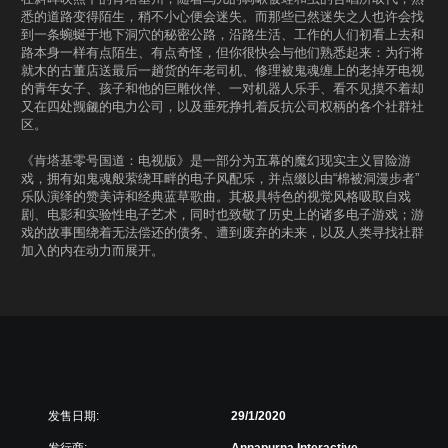
悉的道路变得陌生，稍不小心便会迷失。而那些已然迷失之人也许会找
到一条蜿蜒于地下洞穴的秘密公路，沿路生活、工作的人们初看上去和
路本身一样有点陌生、有点奇怪，但你很快会与他们熟悉起来：为行将
就木的古董店送最后一趟货的年老司机、修理被鬼魂缠上的老掉牙电视
的青年女子、孩子和他的巨雕伙伴、一对机器人乐手、看不见摸不着却
又在四处觊觎的电力公司，以及垂死挣扎着反抗公司权柄的各个社群社
区。
《肯塔基零号国道：电视版》是一部分为五幕的魔幻现实主义冒险游
戏，拥有如鬼魂般萦绕耳畔的电子风配乐，并点缀以由“棉被洞漫步者”
乐队演绎的赞美诗和经典蓝草歌曲。其极具特色的视觉风格吸取自戏
剧、电影和实验性电子艺术，同时也致敬了历史上的诸多电子游戏；游
戏的故事围绕着无法偿还的债务、遭到废弃的未来，以及人类寻找社群
加入的内在动力而展开。
发售日期:
29/1/2020