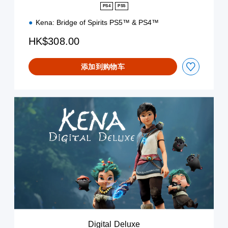
n
PS4
PS5
Kena: Bridge of Spirits PS5™ & PS4™
HK$308.00
添加到购物车
D
i
g
i
t
a
l
D
e
l
u
x
e
Digital Deluxe