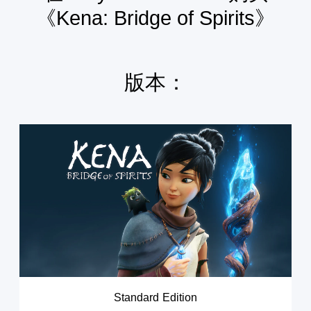
《Kena: Bridge of Spirits》
版本：
S
t
a
n
d
a
r
d
E
d
i
t
i
Standard Edition
o