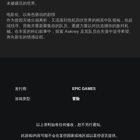
未被碾压的世界。
电影化、以角色驱动的剧情
作为曾因灾难分崩离析，又流落到危机四伏世界的精英中队领袖，你必
须找寻、营救并重新聚集你的队员，重建力量以对抗追捕你的敌对机
械。在丰富的科幻叙事中，探索 Awkney 及其队员在失落中追寻希望、
奔向新生的情感征程。
发行商:
EPIC GAMES
游戏类型:
冒险
以上资料如有任何修改，恕不另行通知。
此游戏/内容可能不会在某些国家或地区或以某些语言提供。