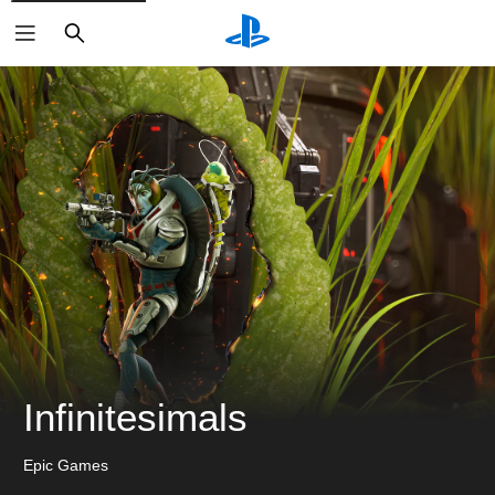
搜
索
Infinitesimals
Epic Games