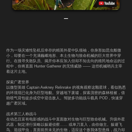
作为一场灾难性坠机后幸存的精英外星中队领袖，你身形如昆虫般微
小，却要在一个充满巍峨地形、本土生物与致命机械的巨大世界中穿
行。在搜寻失散队员、揭开你本应加入但却不知去向的殖民地命运的过
程中，你将直面 Hunter Gatherer 的无情威胁 —— 这些机械哨兵主宰
着这片土地。
探索广袤世界
以微型英雄 Captain Awkney Relinrake 的视角观察这颗星球，看似熟悉
的环境现已化身为巨型地貌。穿越地下废墟，探索茂密的森林植被，借
助喷气背包徒步或空中迎击敌人。驾驶多功能战斗载具 POD，快速穿
越广袤区域。
战术第三人称战斗
在动态且富有电影感的战斗中直面敌对生物与巨型致命机械。升级外星
武器，制定潜行策略以躲避侦察…… 或单刀直入，由你做主。躲避飞
鸟、迎战甲虫，直面前所未见的生物，适应这个敌我体型悬殊，战力却