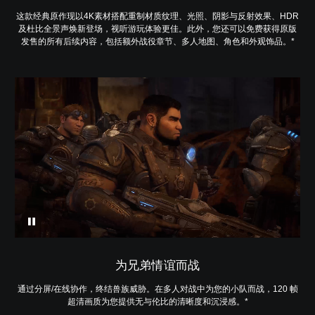
这款经典原作现以4K素材搭配重制材质纹理、光照、阴影与反射效果、HDR
及杜比全景声焕新登场，视听游玩体验更佳。此外，您还可以免费获得原版
发售的所有后续内容，包括额外战役章节、多人地图、角色和外观饰品。*
为兄弟情谊而战
通过分屏/在线协作，终结兽族威胁。在多人对战中为您的小队而战，120 帧
超清画质为您提供无与伦比的清晰度和沉浸感。*