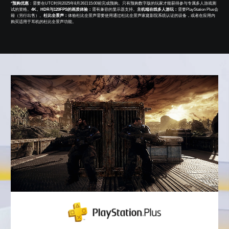
*
预购优惠
：需要在UTC时间2025年8月26日15:00前完成预购。
只有预购数字版的玩家才能获得参与专属多人游戏测
试的资格。
4K、HDR与120FPS的画质体验：
需有兼容的显示器支持。
主机端在线多人游玩：
需要PlayStation Plus会
籍（另行出售）。
杜比全景声：
体验杜比全景声需要使用通过杜比全景声家庭影院系统认证的设备，或者在应用内
购买适用于耳机的杜比全景声功能。