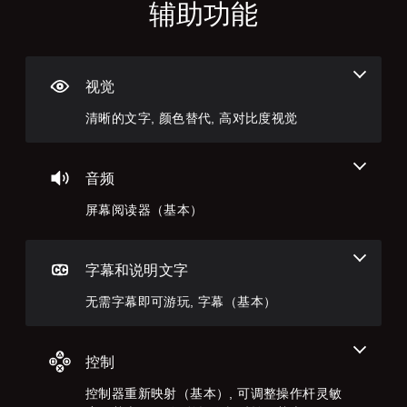
辅助功能
清
屏
无
控
可
晰
幕
需
制
调
的
阅
字
器
整
文
读
幕
重
难
字
器
即
新
度
视觉
（
可
映
（
菜
清晰的文字, 颜色替代, 高对比度视觉
基
游
射
基
单
本
玩
（
本
和
平
）
基
）
您
视
本
无
音频
屏
您
显
）
需
幕
可
示
屏幕阅读器（基本）
字
阅
以
您
(
幕
读
通
可
H
即
器
过
以
U
可
将
选
将
字幕和说明文字
D
游
帮
择
控
)
玩
助
其
制
无需字幕即可游玩, 字幕（基本）
文
，
您
他
变
字
因
开
预
更
以
为
始
设
为
更
此
游
难
控制
其
易
游
玩
度
他
于
戏
游
等
控制器重新映射（基本）, 可调整操作杆灵敏
预
阅
不