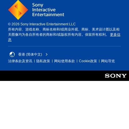
。
更
易
无
于
识
需
© 2026 Sony Interactive Entertainment LLC
别
运
所有内容、游戏名称、商标名称和/或商业外观、商标、美术设计图以及相
。
动
关图像均为各自所有者的商标和/或版权所有内容。保留所有权利。
更多信
控
息
制
即
可
香港 (简体中文)
游
法律条款及资讯
隐私政策
网站使用条款
Cookie政策
网站导览
玩
您
无
需
使
用
运
动
控
制
即
可