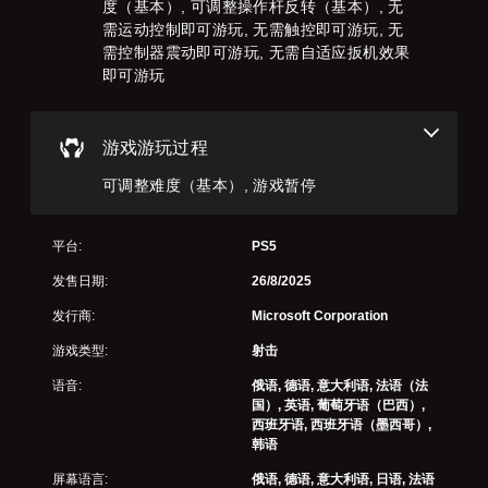
戏
级
设
度（基本）, 可调整操作杆反转（基本）, 无
读
包
并
降
布
需运动控制即可游玩, 无需触控即可游玩, 无
的
括
调
低
局
方
需控制器震动即可游玩, 无需自适应扳机效果
语
整
游
，
式
即可游玩
音
设
戏
或
呈
对
定
总
者
现
话
，
体
我
。
。
但
挑
们
游戏游玩过程
可
战
提
能
。
颜
供
可调整难度（基本）, 游戏暂停
字
无
色
一
幕
法
些
替
游
（
呈
重
代
平台:
PS5
戏
基
现
新
暂
您
本
与
映
发售日期:
26/8/2025
无
停
游
）
射
需
戏
发行商:
Microsoft Corporation
支
您
游
依
游
持
可
戏
游戏类型:
射击
赖
玩
。
以
仅
于
过
在
包
语音:
俄语, 德语, 意大利语, 法语（法
理
程
游
括
国）, 英语, 葡萄牙语（巴西）,
可
解
相
戏
主
西班牙语, 西班牙语（墨西哥）,
颜
调
关
游
要
韩语
色
的
整
玩
故
游
其
操
过
屏幕语言:
俄语, 德语, 意大利语, 日语, 法语
事