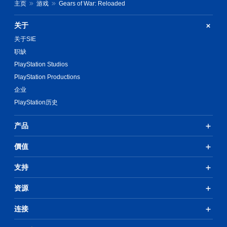
可
主页
游戏
Gears of War: Reloaded
调
高
整
关于
对
操
比
关于SIE
作
度
职缺
杆
视
反
PlayStation Studios
觉
转
PlayStation Productions
角
（
色
企业
基
、
PlayStation历史
本
敌
）
人
、
产品
提
道
供
具
價值
一
和
些
互
反
支持
动
转
对
操
资源
象
作
在
杆
环
连接
选
境
项
中