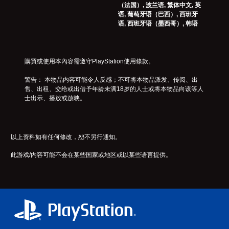
玩
他
作
程
（法国）, 波兰语, 繁体中文, 英
和
游
文
杆
或
语, 葡萄牙语（巴西）, 西班牙
主
戏
本
过
语, 西班牙语（墨西哥）, 韩语
要
灵
，
和
场
角
敏
或
视
动
色
度
者
觉
画
的
（
您
信
中
字
購買或使用本內容需遵守PlayStation使用條款。
可
基
息
随
幕
以
。
本
时
。
警告： 本物品内容可能令人反感；不可将本物品派发、传阅、出
变
）
暂
售、出租、交给或出借予年龄未满18岁的人士或将本物品向该等人
更
停
士出示、播放或放映。
提
重
游
供
要
戏
一
的
（
些
颜
仅
操
以上资料如有任何修改，恕不另行通知。
色
限
作
以
离
杆
此游戏/内容可能不会在某些国家或地区或以某些语言提供。
更
线
灵
易
游
敏
于
玩
度
区
）
选
分
。
项
它
。
们
。