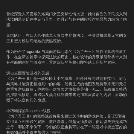
曾经深受人民爱戴的洛索门女王突然性情大变，她将自己的子民投入到
法汝的黑暗矿井中充当苦力，而且还与各种阴险狡诈的恶势力结为了同
盟。
集结队伍，在四人合作或单人冒险中穿越法汝，舍身对抗残暴无常的女
王并想方设法终结她的残酷统治。
作为融合了roguelike与桌面游戏元素的《为了吾王》制作团队的最新力
作，在全新的篇章中探索法汝的历史，精心设计的升级版引擎将带来别
开生面的创新与游戏性，重新回归的英雄们即将踏上崭新的冒险。
源自桌面冒险游戏的灵感
《为了吾王 II》是一款轻松上手的游戏，但是只有同时拥有技巧、耐心
与策略才能真正精通其中的内容，随机生成的地图系统将带来无穷无尽
的重复游玩价值，你的每一次冒险之旅都将是独一无二。新颖而又熟悉
的掷骰式移动、遭遇以及战斗机制将带来更加丰富多彩的内容，滚动的
骰子将决定你们的命运。
小巧精悍的Roguelike战役
《为了吾王 II》的完整战役将带来超过30小时的游戏体验，见证5段独
立但又互相关联的冒险。前路漫漫，但是无须多虑，俗话说失败是成功
之母，哪怕不幸倒下，你们的队伍也将可以在下一轮游戏中挑选更好的
初始物品并变得更加强大与睿智。