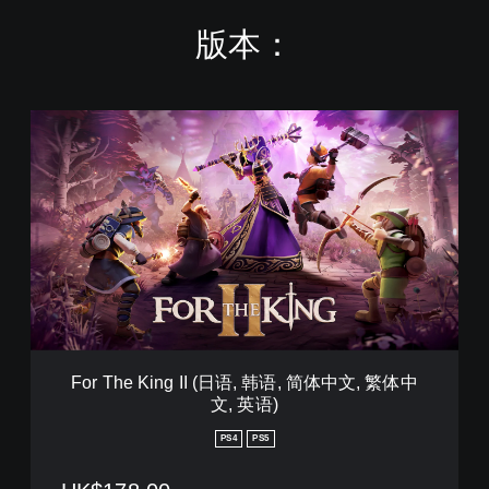
版本：
F
o
r
T
h
e
K
i
n
g
I
I
(
For The King II (日语, 韩语, 简体中文, 繁体中
日
文, 英语)
语
,
PS4
PS5
韩
语