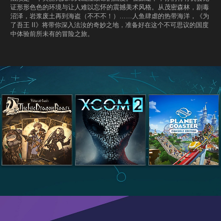
证形形色色的环境与让人难以忘怀的震撼美术风格。从茂密森林，剧毒
沼泽，岩浆废土再到海盗（不不不！）……人鱼肆虐的热带海洋，《为
了吾王 II》将带你深入法汝的奇妙之地，准备好在这个不可思议的国度
中体验前所未有的冒险之旅。