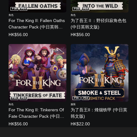
PS5
PS4
PS5
PS4
角色
角色
For The King II: Fallen Oaths
为了吾王Ⅱ：野径归寂角色包
Character Pack (中日英韩文
(中日英韩文版)
版)
HK$56.00
HK$56.00
PS5
PS4
PS5
PS4
角色
服装
For The King II: Tinkerers Of
为了吾王II：烽烟铁甲 (中日英
Fate Character Pack (中日英
韩文版)
韩文版)
HK$56.00
HK$22.00