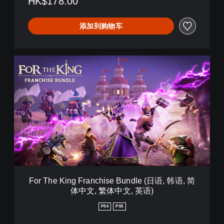
HK$178.00
,
简
体
添加到购物车
中
文
,
繁
F
体
o
中
r
文
T
,
h
英
e
语
K
)
i
n
g
F
r
a
For The King Franchise Bundle (日语, 韩语, 简
n
体中文, 繁体中文, 英语)
c
h
PS4
PS5
i
s