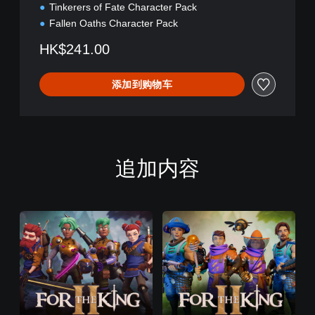
,
Tinkerers of Fate Character Pack
英
Fallen Oaths Character Pack
语
)
HK$241.00
添加到购物车
追加内容