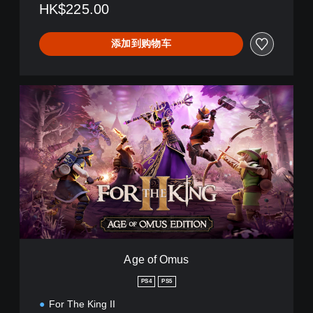
HK$225.00
e
B
u
添加到购物车
n
d
l
e
A
(
g
日
e
语
o
,
f
韩
O
语
m
,
u
简
s
体
中
文
,
Age of Omus
繁
体
PS4
PS5
中
文
For The King II