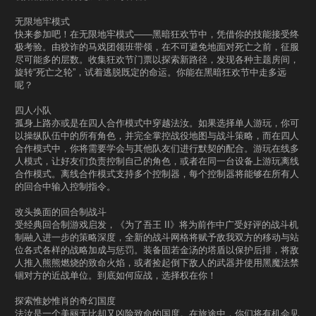
无限地牢模式
快来参加吧！在无限地牢模式——黑暗狂欢节中，凭借你的技能接受终
极考验。由狡诈的马戏团领班带领，在不可避免地面对死亡之前，征服
尽可能多的层数。收集狂欢节门票以探索新路径，发现各种主题房间，
旋转“死亡之轮”，试着逃脱既定的命运。你能在黑暗狂欢节中走多远
呢？
四人小队
孤身上路亦或是在四人合作模式中穿越法汝。如果选择单人游玩，你可
以操纵队伍中的所有角色，并完全掌控战役地图与战斗策略，而在四人
合作模式中，你将需要学会与其他队友们进行默契的配合。游玩在线多
人模式，让好友们负责控制自己的角色，或者在同一台设备上游玩离线
合作模式。离线合作模式支持多个控制器，每个控制器将能够在所有人
的回合中输入控制指令。
改头换面的回合制战斗
受经典回合制游戏启发，《为了吾王 II》将为前作中广受好评的战斗机
制融入进一步的策略深度，全新的战斗网格将赋予敌我双方的移动与站
位各式各样的战略加成与惩罚。装备固若金汤的塔盾以保护后排，将敌
人推入熊熊燃烧的致命火焰，或者捡起倒下敌人的武器并使用黑魔法禁
锢对方的近战单位。到底如何应战，选择权在你！
探索惟妙惟肖的奇幻国度
法汝是一个美丽无比却又凶险致命的国度。在旅途中，你们将有机会见