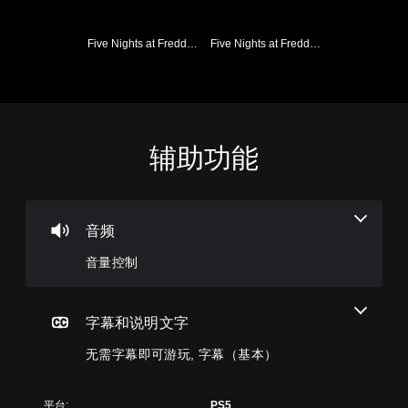
Five Nights at Freddy's: Help Wanted 2 (日语, 韩语, 简体中文, 繁体中文, 英语)
Five Nights at Freddy's: Security Breach (日语, 韩语, 简体中文, 繁体中文, 英语)
辅助功能
音
无
量
需
控
字
制
幕
即
音频
您
可
可
音量控制
游
以
调
玩
低
您
单
无
字幕和说明文字
个
需
音
无需字幕即可游玩, 字幕（基本）
字
频
幕
音
即
量
可
平台:
PS5