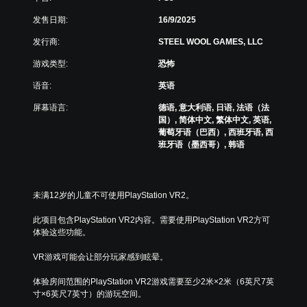
并
游
将
发售日期:
16/9/2025
玩
其
，
设
发行商:
STEEL WOOL GAMES, LLC
因
置
为
游戏类型:
恐怖
为
此
静
游
语音:
英语
音
戏
。
不
屏幕语言:
德语, 意大利语, 日语, 法语（法
包
国）, 简体中文, 繁体中文, 英语,
括
葡萄牙语（巴西）, 西班牙语, 西
语
班牙语（墨西哥）, 韩语
音
对
话
。
未满12岁的儿童不可使用PlayStation VR2。
此项目包含PlayStation VR2内容。需要使用PlayStation VR2方可
字
体验这些功能。
幕
（
VR游戏可能会让部分玩家感到眩晕。
基
本
体验房间范围的PlayStation VR2游戏需要至少2米×2米（6英尺7英
）
寸×6英尺7英寸）的游玩空间。