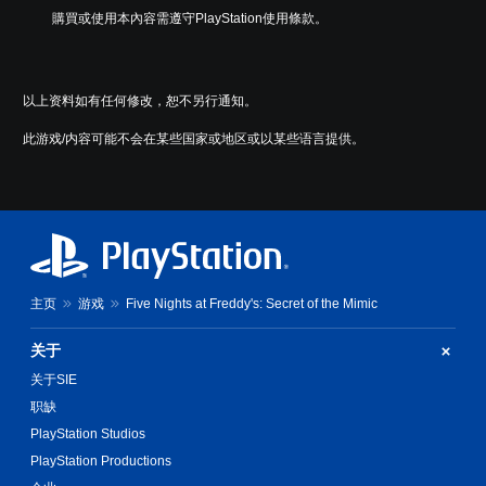
游
購買或使用本內容需遵守PlayStation使用條款。
戏
仅
包
括
以上资料如有任何修改，恕不另行通知。
主
要
此游戏/内容可能不会在某些国家或地区或以某些语言提供。
故
事
和
主
要
角
色
的
字
主页
游戏
Five Nights at Freddy's: Secret of the Mimic
幕
。
关于
关于SIE
职缺
PlayStation Studios
PlayStation Productions