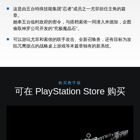
这是由五台特殊技能集团“忍者”成员之一尤菲担任主角的篇
章。
她奉五台临时政府的密令，与搭档索侬一同潜入米德加，企图
偷取神罗公司开发的“究极魔晶石”。
可以游玩尤菲和索侬的联手攻击、全新召唤兽，还有目标为攻
陷兀鹰据点的战略桌上游戏等本篇章独有的新系统。
购买数字版
可在 PlayStation Store 购买