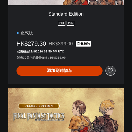
t
i
Standard Edition
o
n
PS4
PS5
正式版
HK$279.30
HK$399.00
立省30%
从原价HK$399.00折扣优惠
优惠截至12/8/2026 02:59 PM UTC
过去30天内的最低价格：HK$399.00
添加到购物车
D
e
l
u
x
e
E
d