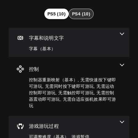
（
器
整
基
重
难
PS5 (10)
PS4 (10)
本
新
度
）
映
（
射
基
游
（
本
戏
字幕和说明文字
基
）
仅
包
本
字幕（基本）
您
括
）
可
主
以
您
要
通
可
控制
故
过
以
事
选
将
控制器重新映射（基本）, 无需快速按下键即
和
择
控
可游玩, 无需同时按下键即可游玩, 无需运动
主
其
制
控制即可游玩, 无需触控即可游玩, 无需控制
要
他
变
角
器震动即可游玩, 无需自适应扳机效果即可游
预
更
色
玩
设
为
的
难
其
字
度
他
幕
等
预
游戏游玩过程
。
级
设
降
布
可调整难度（基本）, 游戏暂停