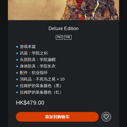
i
t
i
o
n
Deluxe Edition
PS4
PS5
游戏本篇
武器：学院之剑
头部防具：学院扁帽
身体防具：学院长衣
配件：职业指环
消耗品：不死鸟之尾 × 10
拉姆萨的装备颜色（黑）
拉姆萨的装备颜色（红）
HK$479.00
添加到购物车