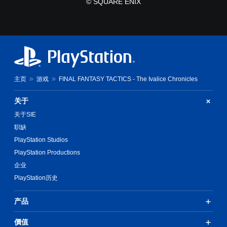
© SQUARE ENIX
过
键
场
即
动
可
画
游
中
玩
随
您
时
无
暂
需
停
主页
游戏
FINAL FANTASY TACTICS - The Ivalice Chronicles
迅
游
速
戏
关于
或
（
关于SIE
在
仅
限
限
职缺
定
离
PlayStation Studios
时
线
间
游
PlayStation Productions
内
玩
企业
按
）
PlayStation历史
下
。
键
即
产品
可
游
價值
玩