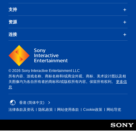
游
支持
戏
和
导
资源
航
菜
连接
单
。
无
需
同
© 2026 Sony Interactive Entertainment LLC
时
所有内容、游戏名称、商标名称和/或商业外观、商标、美术设计图以及相
按
关图像均为各自所有者的商标和/或版权所有内容。保留所有权利。
更多信
下
息
键
即
香港 (简体中文)
可
法律条款及资讯
隐私政策
网站使用条款
Cookie政策
网站导览
游
玩
您
无
需