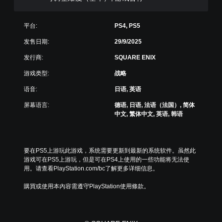
低
局
游
，
戏
或
平台:
PS4, PS5
总
者
体
我
发售日期:
29/9/2025
挑
们
战
提
发行商:
SQUARE ENIX
。
供
游戏类型:
战略
一
些
游
语音:
日语, 英语
重
戏
新
屏幕语言:
德语, 日语, 法语（法国）, 简体
暂
映
中文, 繁体中文, 英语, 韩语
停
射
支
您
持
可
。
以
要在PS5上游玩此游戏，系统需要更新到最新的系统软件。虽然此
在
游戏可在PS5上游玩，但是可在PS4上使用的一些功能将无法使
游
用。请查看PlayStation.com/bc了解更多详细信息。
无
戏
需
游
購買或使用本內容需遵守PlayStation使用條款。
快
玩
速
过
按
程
下
或