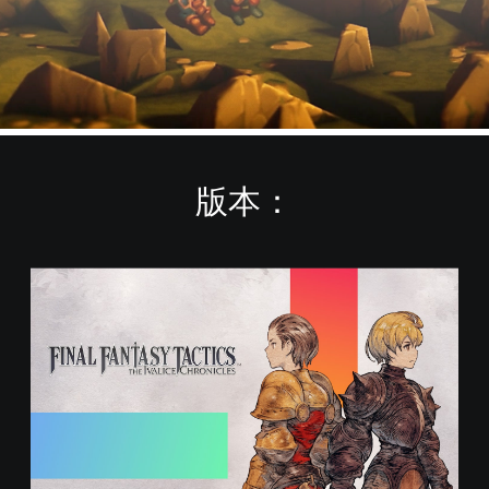
版本：
S
t
a
n
d
a
r
d
E
d
i