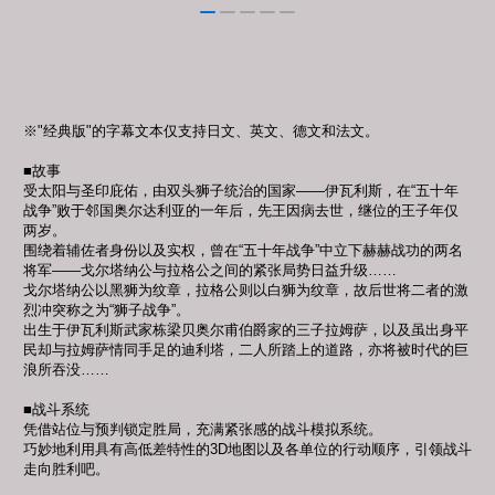
※"经典版"的字幕文本仅支持日文、英文、德文和法文。
■故事
受太阳与圣印庇佑，由双头狮子统治的国家——伊瓦利斯，在“五十年
战争”败于邻国奥尔达利亚的一年后，先王因病去世，继位的王子年仅
两岁。
围绕着辅佐者身份以及实权，曾在“五十年战争”中立下赫赫战功的两名
将军——戈尔塔纳公与拉格公之间的紧张局势日益升级……
戈尔塔纳公以黑狮为纹章，拉格公则以白狮为纹章，故后世将二者的激
烈冲突称之为“狮子战争”。
出生于伊瓦利斯武家栋梁贝奥尔甫伯爵家的三子拉姆萨，以及虽出身平
民却与拉姆萨情同手足的迪利塔，二人所踏上的道路，亦将被时代的巨
浪所吞没……
■战斗系统
凭借站位与预判锁定胜局，充满紧张感的战斗模拟系统。
巧妙地利用具有高低差特性的3D地图以及各单位的行动顺序，引领战斗
走向胜利吧。