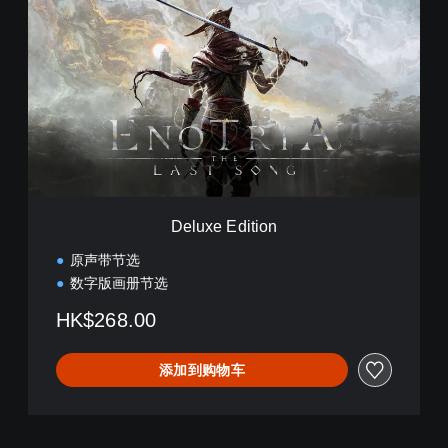
e
l
u
x
e
E
d
i
t
i
o
n
Deluxe Edition
原声带节选
数字版画册节选
HK$268.00
添加到购物车