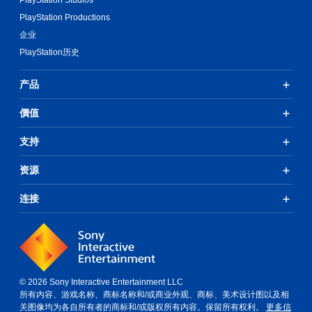
PlayStation Studios
项
PlayStation Productions
。
企业
可
PlayStation历史
调
整
产品
操
作
價值
杆
反
支持
转
（
资源
基
本
连接
）
提
供
一
些
反
© 2026 Sony Interactive Entertainment LLC
转
所有内容、游戏名称、商标名称和/或商业外观、商标、美术设计图以及相
操
关图像均为各自所有者的商标和/或版权所有内容。保留所有权利。
更多信
作