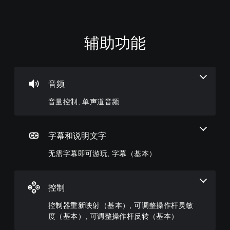
辅助功能
音
无
控
教
量
需
制
程
控
字
器
提
制
幕
重
示
即
新
音频
您
您
可
映
可
可
音量控制, 单声道音频
游
射
以
以
调
玩
（
随
低
时
基
您
单
查
本
无
字幕和说明文字
个
看
）
需
音
游
无需字幕即可游玩, 字幕（基本）
字
您
频
戏
幕
可
音
游
即
以
量
玩
可
将
并
过
控制
游
控
将
程
玩
制
其
教
控制器重新映射（基本）, 可调整操作杆灵敏
，
变
设
程
度（基本）, 可调整操作杆反转（基本）
因
更
置
信
为