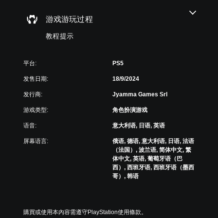
为
为
息
此
其
静
。
游
他
游戏游玩过程
音
戏
预
。
不
设
教程提示
包
布
括
单
局
语
声
，
平台:
PS5
音
道
或
对
发售日期:
18/9/2024
者
音
话
我
频
。
发行商:
Jyamma Games Srl
们
您
提
游戏类型:
角色扮演游戏
可
供
字
以
一
语音:
意大利语, 日语, 英语
幕
将
些
（
每
重
屏幕语言:
俄语, 德语, 意大利语, 日语, 法语
基
个
新
（法国）, 波兰语, 简体中文, 繁
喇
本
映
体中文, 英语, 葡萄牙语（巴
叭
）
射
西）, 西班牙语, 西班牙语（墨西
的
支
哥）, 韩语
游
音
持
戏
频
。
仅
输
包
出
購買或使用本內容需遵守PlayStation使用條款。
括
可
设