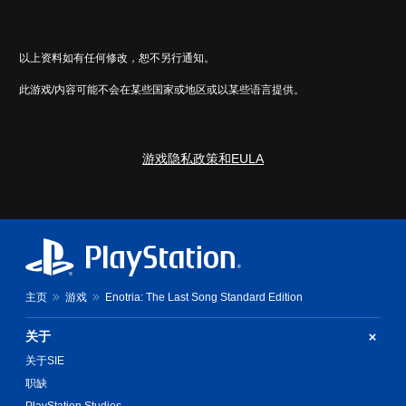
主
置
调
要
为
整
故
相
操
事
以上资料如有任何修改，恕不另行通知。
同
作
和
。
杆
主
此游戏/内容可能不会在某些国家或地区或以某些语言提供。
要
灵
角
敏
色
度
的
游戏隐私政策和EULA
（
字
基
幕
本
。
）
提
供
一
些
主页
游戏
Enotria: The Last Song Standard Edition
操
作
杆
关于
灵
关于SIE
敏
度
职缺
选