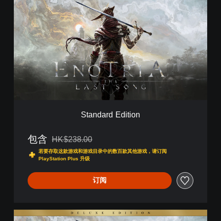
t
a
n
d
a
r
d
E
d
i
t
i
Standard Edition
o
n
包含
HK$238.00
从原价HK$238.00折扣优惠
若要存取这款游戏和游戏目录中的数百款其他游戏，请订阅
PlayStation Plus 升级
订阅
D