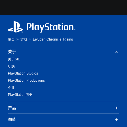
主页
游戏
Eiyuden Chronicle: Rising
关于
关于SIE
职缺
PlayStation Studios
PlayStation Productions
企业
PlayStation历史
产品
價值