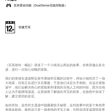
支持震动功能（DualSense无线控制器）
轻微咒骂
《百英雄传：崛起》讲述了一个小镇东山再起的故事。你将穿越众多古
迹，进行一次惊心动魄的冒险。
我们的英雄在遗迹附近探寻透镜和宝藏的过程中，得知小镇经历了一场
大地震，目前正在进行灾后重建，于是他们决定出手相助。在这次冒险
途中，他们会解决热心的冒险家和谨慎的当地人之间的纠纷，因为当地
人认为不能擅闯遗迹。众英雄将了解彼此寻宝的初衷，在旅程中加深了
解，建立密切的友谊。
如你所知，这些符文遗迹中隐藏着惊天秘密，会对故事中的某个角色带
来致命影响。最初这只是一场单纯的寻宝之旅，岂料却演变成震惊世界