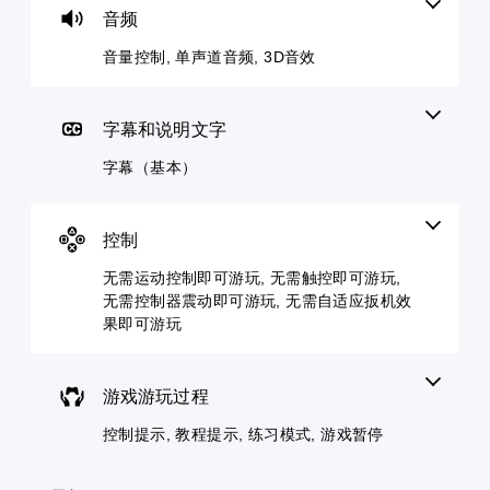
本
控
音频
您
您
）
制
可
可
音量控制, 单声道音频, 3D音效
即
以
以
游
调
可
随
戏
低
时
游
仅
单
查
包
玩
字幕和说明文字
个
看
括
您
音
游
主
字幕（基本）
无
频
戏
要
需
音
控
故
使
量
制
事
用
并
。
控制
和
运
将
主
动
其
无需运动控制即可游玩, 无需触控即可游玩,
要
教
控
设
无需控制器震动即可游玩, 无需自适应扳机效
角
制
程
置
色
果即可游玩
即
提
为
的
可
示
静
字
游
音
幕
您
玩
。
游戏游玩过程
。
可
游
以
戏
控制提示, 教程提示, 练习模式, 游戏暂停
随
单
。
时
声
查
道