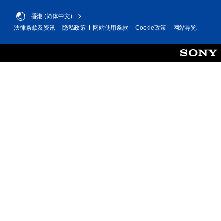
线
您
游
香港 (简体中文)
无
玩
法律条款及资讯
隐私政策
网站使用条款
Cookie政策
网站导览
需
）
打
。
开
扳
机
自
适
应
阻
力
即
可
游
玩
游
戏
。