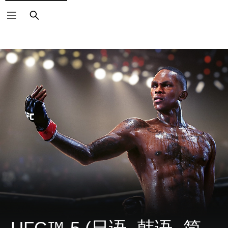
搜
索
UFC™ 5 (日语, 韩语, 简