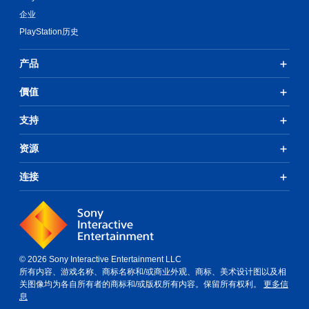
可
反
企业
以
馈
在
PlayStation历史
即
游
可
戏
游
产品
游
玩
玩
游
價值
过
戏
程
。
或
支持
过
场
无
资源
动
需
画
自
连接
中
适
随
应
时
扳
暂
机
停
效
游
果
戏
© 2026 Sony Interactive Entertainment LLC
（
即
所有内容、游戏名称、商标名称和/或商业外观、商标、美术设计图以及相
仅
可
关图像均为各自所有者的商标和/或版权所有内容。保留所有权利。
更多信
限
游
息
离
玩