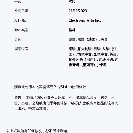
平台:
PS5
无
看
音
需
游
发售日期:
26/10/2023
频
戏
触
游
您
控
发行商:
Electronic Arts Inc.
玩
可
即
过
以
游戏类型:
格斗
可
程
将
游
语音:
德语, 法语（法国）, 英语
教
每
玩
程
个
屏幕语言:
德语, 意大利语, 日语, 法语（法
信
喇
您
国）, 简体中文, 繁体中文, 英语,
息
叭
无
葡萄牙语（巴西）, 西班牙语, 西
。
的
需
班牙语（墨西哥）, 韩语
音
使
频
用
练
输
触
习
出
控
模
購買或使用本內容需遵守PlayStation使用條款。
设
即
式
置
可
警告： 本物品内容可能令人反感；不可将本物品派发、传阅、出
为
游
您
售、出租、交给或出借予年龄未满18岁的人士或将本物品向该等人
相
玩
可
士出示、播放或放映。
同
游
以
。
戏
存
。
取
涵
3
以上资料如有任何修改，恕不另行通知。
盖