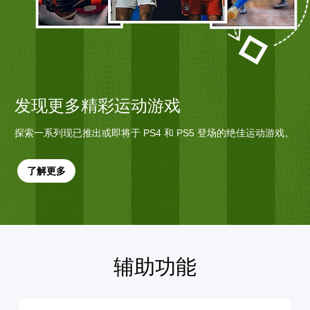
发现更多精彩运动游戏
探索一系列现已推出或即将于 PS4 和 PS5 登场的绝佳运动游戏。
了解更多
辅助功能
音
字
无
控
量
幕
需
制
控
（
运
提
制
基
动
示