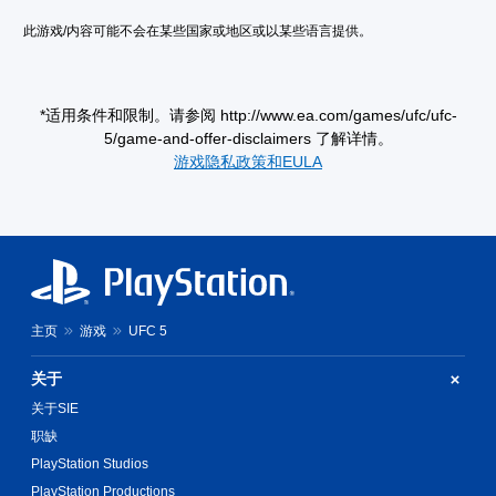
无
D
整
需
音
此游戏/内容可能不会在某些国家或地区或以某些语言提供。
个
控
效
游
制
戏
您
器
的
可
*适用条件和限制。请参阅 http://www.ea.com/games/ufc/ufc-
震
无
以
5/game-and-offer-disclaimers 了解详情。
动
后
开
果
启
即
游戏隐私政策和EULA
环
音
可
境
频
游
练
输
玩
习
出
您
如
，
无
何
以
需
游
便
打
玩
享
主页
游戏
UFC 5
开
。
受
控
环
制
关于
绕
游
器
音
关于SIE
戏
震
效
暂
动
职缺
。
/
停
PlayStation Studios
触
您
PlayStation Productions
觉