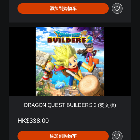
D
i
添加到购物车
g
i
t
D
a
R
l
A
D
G
e
O
l
N
u
Q
x
U
e
E
E
S
d
T
i
B
t
U
i
DRAGON QUEST BUILDERS 2 (英文版)
I
o
L
n
D
HK$338.00
(
E
英
R
文
添加到购物车
S
版