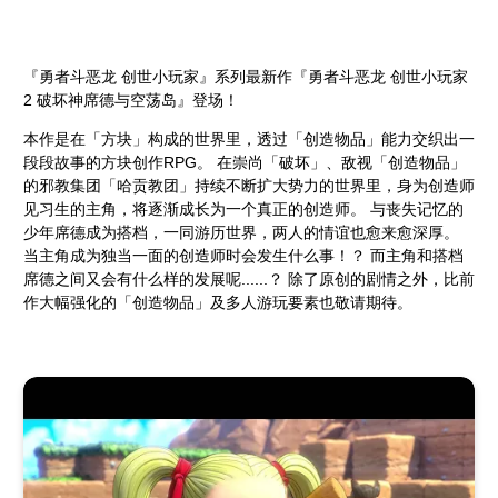
『勇者斗恶龙 创世小玩家』系列最新作『勇者斗恶龙 创世小玩家
2 破坏神席德与空荡岛』登场！
本作是在「方块」构成的世界里，透过「创造物品」能力交织出一
段段故事的方块创作RPG。 在崇尚「破坏」、敌视「创造物品」
的邪教集团「哈贡教团」持续不断扩大势力的世界里，身为创造师
见习生的主角，将逐渐成长为一个真正的创造师。 与丧失记忆的
少年席德成为搭档，一同游历世界，两人的情谊也愈来愈深厚。
当主角成为独当一面的创造师时会发生什么事！？ 而主角和搭档
席德之间又会有什么样的发展呢......？ 除了原创的剧情之外，比前
作大幅强化的「创造物品」及多人游玩要素也敬请期待。