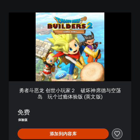
勇
者
斗
恶
龙
创
世
小
玩
家
２
破
勇者斗恶龙 创世小玩家２ 破坏神席德与空荡
坏
岛 玩个过瘾体验版 (英文版)
神
席
德
免费
与
体验版
空
荡
添加到内容库
岛