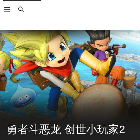
搜
索
勇者斗恶龙 创世小玩家2