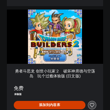
玩
个
勇
过
者
瘾
斗
体
恶
验
龙
版
创
(
世
英
小
文
玩
版
家
)
２
破
勇者斗恶龙 创世小玩家２ 破坏神席德与空荡
坏
岛 玩个过瘾体验版 (日文版)
神
席
德
免费
与
体验版
空
荡
添加到内容库
岛