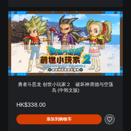
玩
个
勇
过
者
瘾
斗
体
恶
验
龙
版
创
(
世
中
小
韩
玩
文
家
版
２
)
破
勇者斗恶龙 创世小玩家２ 破坏神席德与空荡
坏
岛 (中韩文版)
神
席
德
HK$338.00
与
空
添加到购物车
荡
岛
(