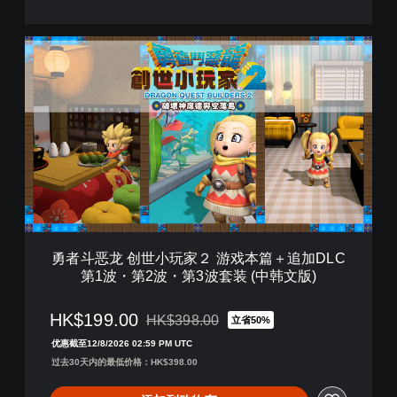
波
・
勇
第
者
2
斗
波
恶
・
龙
第
创
3
世
波
小
套
玩
装
家
(
２
日
游
文
戏
版
勇者斗恶龙 创世小玩家２ 游戏本篇＋追加DLC
本
)
第1波・第2波・第3波套装 (中韩文版)
篇
＋
追
HK$199.00
HK$398.00
立省50%
从原价HK$398.00折扣优惠
加
优惠截至12/8/2026 02:59 PM UTC
D
过去30天内的最低价格：HK$398.00
L
C