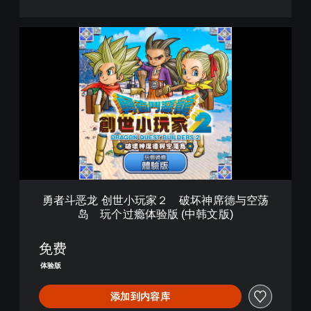
玩
个
勇
过
者
瘾
斗
体
恶
验
龙
版
创
(
世
日
小
文
玩
版
家
)
２
破
勇者斗恶龙 创世小玩家２ 破坏神席德与空荡
坏
岛 玩个过瘾体验版 (中韩文版)
神
席
德
免费
与
体验版
空
荡
添加到内容库
岛