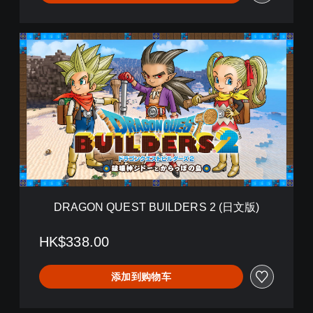
2
)
(
英
D
文
R
版
A
)
G
O
N
Q
U
E
S
T
B
U
DRAGON QUEST BUILDERS 2 (日文版)
I
L
D
HK$338.00
E
R
添加到购物车
S
2
(