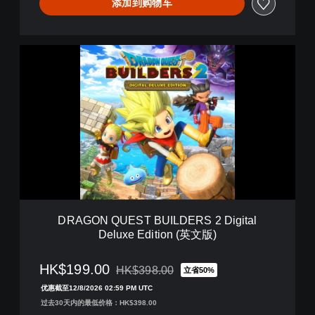
第
添加到购物车
1
波
・
D
第
R
2
A
波
G
・
O
第
N
3
Q
波
U
套
E
装
S
(
T
中
B
韩
U
文
DRAGON QUEST BUILDERS 2 Digital
I
版
Deluxe Edition (英文版)
L
)
D
E
HK$199.00
HK$398.00
立省50%
从原价HK$398.00折扣优惠
R
优惠截至12/8/2026 02:59 PM UTC
S
过去30天内的最低价格：HK$398.00
2