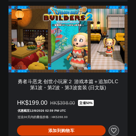
中
勇
韩
者
文
斗
版
恶
)
龙
创
世
小
玩
家
２
游
戏
勇者斗恶龙 创世小玩家２ 游戏本篇＋追加DLC
本
第1波・第2波・第3波套装 (日文版)
篇
＋
追
HK$199.00
HK$398.00
立省50%
从原价HK$398.00折扣优惠
加
优惠截至12/8/2026 02:59 PM UTC
D
过去30天内的最低价格：HK$398.00
L
C
第
添加到购物车
1