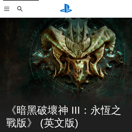
搜
索
《暗黑破壞神 III：永恆之
戰版》 (英文版)