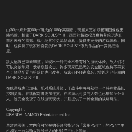
由30fps跃升至60fps而成的1080p高画质，玩起来更加顺畅而图像也更
臻精致。相较于DARK SOULS™ II，画面的极致拟真度将带给玩家们
前所未有的震撼。战斗场景将更流畅逼真，提供更完美的游戏体验。同
时，也保持了玩家所喜爱的DARK SOULS™系列作品的一贯挑战难
度。
敌人配置已重新调整，呈现出一种完全不曾有过的游玩体验。敌人们将
可以突破常规，发动崭新攻击。许多玩家已熟悉的安全区域也将不再安
全！物品配置与拾落处也已改变。玩家们必须彻底忘记曾以为已征服的
DARK SOULS™ II。
在线游玩也已加强。配对系统升级，于战斗中将可获得一个特殊物品以
控制灵魂。在线配对将更加连贯。在线游玩可参与人数也已增加至4~6
人。这完全改变了在线游玩现状，并且提供了一种全新的战略玩法。
Copyright：
©BANDAI NAMCO Entertainment Inc.
单次购买後，本内容可於被购买账号指定为「常用PS4™」的PS4™主
机和另一台以购买账号登入的PS4™主机上游玩。