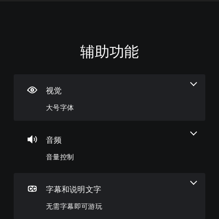
辅助功能
大
音
无
控
游
号
量
需
制
戏
字
控
字
器
速
体
制
幕
重
度
即
新
（
视觉
菜
您
可
映
基
单
可
大号字体
游
射
本
和
以
平
调
玩
（
）
视
低
高
您
您
显
单
级
无
可
音频
示
个
）
需
以
(
音
音量控制
字
在
您
H
频
幕
限
可
U
音
即
定
以
D
量
可
时
完
)
并
字幕和说明文字
游
间
全
文
将
玩
内
自
字
其
无需字幕即可游玩
，
或
定
以
设
因
仅