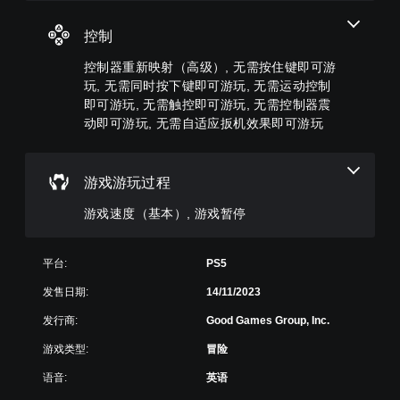
义
更
置
为
在
游
大
为
此
进
控制
戏
的
静
游
行
控
字
音
戏
特
控制器重新映射（高级）, 无需按住键即可游
制
号
。
不
定
。
玩, 无需同时按下键即可游玩, 无需运动控制
呈
包
操
即可游玩, 无需触控即可游玩, 无需控制器震
现
括
作
，
动即可游玩, 无需自适应扳机效果即可游玩
无
语
时
以
音
需
放
便
对
慢
按
更
话
游
住
游戏游玩过程
易
。
戏
键
于
。
游戏速度（基本）, 游戏暂停
即
阅
读
可
。
游
游
平台:
PS5
戏
玩
暂
您
发售日期:
14/11/2023
停
无
发行商:
Good Games Group, Inc.
需
您
按
可
游戏类型:
冒险
住
以
键
在
语音:
英语
即
游