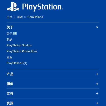
您
。
无
需
同
主页
游戏
Coral Island
时
按
关于
下
或
关于SIE
按
职缺
住
多
PlayStation Studios
个
PlayStation Productions
键
企业
即
可
PlayStation历史
游
玩
产品
游
戏
和
價值
导
航
支持
菜
单
资源
。