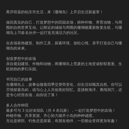
离开喧嚣的铂京市生活，来《珊瑚岛》上开启生活新篇章！
做回真实的自己，打造梦想中的田园农场，耕种作物、养育动物，与周
围的自然世界互动。让附近的城镇与周围的珊瑚礁重新恢复生机，与珊
瑚岛上70多名伙伴一起打造充满活力的社区。
在农场装饰建筑、制作工具，探索环境、放松心情。亲手打造自己与珊
瑚岛的未来。
创造梦想中的农场
亲自规划建筑、作物和动物，将珊瑚岛上荒废的土地变成郁郁葱葱、生
机勃勃的梦幻乐园。
书写自己的故事
在珊瑚岛上，故事会随着四季交替而变化，但生活却顺其自然。你可以
尽情探索岛屿，或与心上人共创美好回忆。是拯救海洋、勇闯洞穴，还
是专心经营农场，由你说了算！
多人合作种田
最多可与 3 位好友组队（共 4 名玩家），一起打造梦想中的农场！
种植作物、共享资源、齐心协力揭开小岛的种种谜团。
无论是耕田、钓鱼还是探索，有朋友相伴，一切都会变得更加有趣！