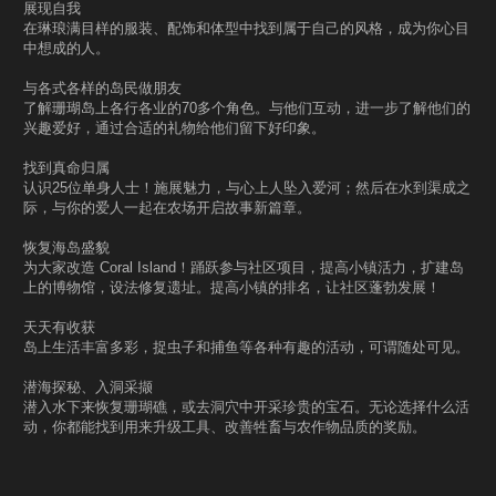
展现自我
在琳琅满目样的服装、配饰和体型中找到属于自己的风格，成为你心目
中想成的人。
与各式各样的岛民做朋友
了解珊瑚岛上各行各业的70多个角色。与他们互动，进一步了解他们的
兴趣爱好，通过合适的礼物给他们留下好印象。
找到真命归属
认识25位单身人士！施展魅力，与心上人坠入爱河；然后在水到渠成之
际，与你的爱人一起在农场开启故事新篇章。
恢复海岛盛貌
为大家改造 Coral Island！踊跃参与社区项目，提高小镇活力，扩建岛
上的博物馆，设法修复遗址。提高小镇的排名，让社区蓬勃发展！
天天有收获
岛上生活丰富多彩，捉虫子和捕鱼等各种有趣的活动，可谓随处可见。
潜海探秘、入洞采撷
潜入水下来恢复珊瑚礁，或去洞穴中开采珍贵的宝石。无论选择什么活
动，你都能找到用来升级工具、改善牲畜与农作物品质的奖励。