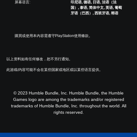
可
戏
屏幕语言:
印尼语, 德语, 日语, 法语（法
游
游
国）, 泰语, 简体中文, 英语, 葡萄
玩
玩
牙语（巴西）, 西班牙语, 韩语
游
过
戏
程
和
或
导
过
購買或使用本內容需遵守PlayStation使用條款。
航
场
菜
动
单
画
。
中
以上资料如有任何修改，恕不另行通知。
随
时
此游戏/内容可能不会在某些国家或地区或以某些语言提供。
无
暂
需
停
同
游
时
戏
© 2023 Humble Bundle, Inc. Humble Bundle, the Humble
按
（
Games logo are among the trademarks and/or registered
下
仅
trademarks of Humble Bundle, Inc. throughout the world. All
限
键
rights reserved.
离
即
线
可
游
游
玩
玩
）