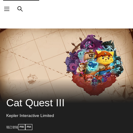
搜
索
Cat Quest III
Kepler Interactive Limited
现已登陆
PS5
PS4