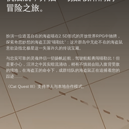
冒险之旅。
扮演一位逍遥自在的海盗喵在2.5D形式的开放世界RPG中驰骋，
探索奇思妙想的海盗王国“喵勒比”：这片群岛中无处不在的海盗鼠
意欲染指北极星这一失落许久的传说宝藏。
与忠实可靠的灵魂伴侣一切扬帆起航，驾驶航船勇闯喵勒比！但
是要小心，汪洋之中其实暗流涌动，稍有不慎就会陷入腹背受敌
的境地，在海盗王的命令下，成群结队的海盗鼠正在追捕着您的
踪迹……
《Cat Quest III》支持单人与本地合作模式。