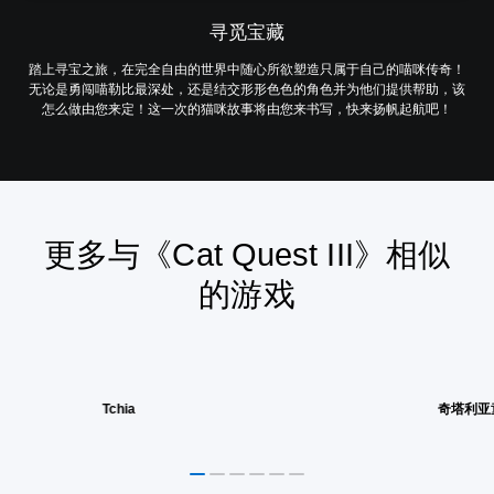
寻觅宝藏
踏上寻宝之旅，在完全自由的世界中随心所欲塑造只属于自己的喵咪传奇！
无论是勇闯喵勒比最深处，还是结交形形色色的角色并为他们提供帮助，该
怎么做由您来定！这一次的猫咪故事将由您来书写，快来扬帆起航吧！
更多与《Cat Quest III》相似
的游戏
Tchia
奇塔利亚