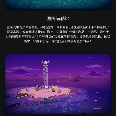
勇闯喵勒比
在系列中首次体验扬帆出海的感觉，驾驶着自己的航船征战汪洋！操纵船只
探索水域，或者无缝连接前往海岸，迈开脚爪狩猎战利品，一切尽在喵气十
足的海盗世界“喵勒比”！不可思议的宝藏在等待着您，尝试包括喇叭枪、凶猛
喵术、华丽装扮等一系列的全新武器与更多内容！