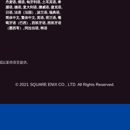
丹麦语, 俄语, 匈牙利语, 土耳其语, 希
腊语, 德语, 意大利语, 挪威语, 捷克语,
日语, 法语（法国）, 波兰语, 瑞典语,
简体中文, 繁体中文, 英语, 荷兰语, 葡
萄牙语（巴西）, 西班牙语, 西班牙语
（墨西哥）, 阿拉伯语, 韩语
。
区或以某些语言提供。
© 2021 SQUARE ENIX CO., LTD. All Rights Reserved.