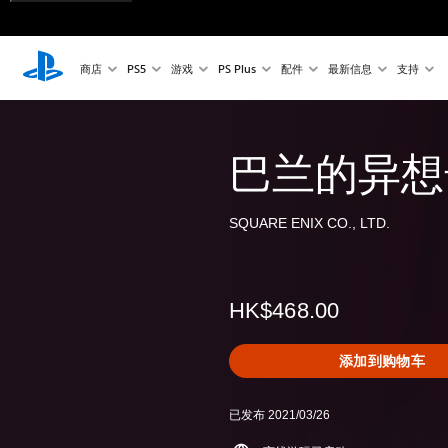
商店
PS5
游戏
PS Plus
配件
最新信息
支持
巴兰的异想
SQUARE ENIX CO., LTD.
HK$468.00
添加到购物车
已发布 2021/03/26