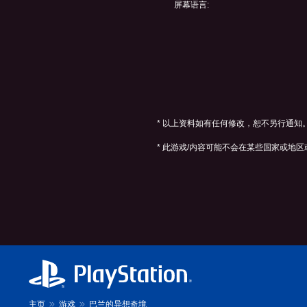
屏幕语言:
* 以上资料如有任何修改，恕不另行通知
* 此游戏/内容可能不会在某些国家或地
主页
游戏
巴兰的异想奇境