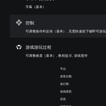
音
提
故
过
量
供
事
字幕（基本）
选
并
一
和
择
将
些
主
其
其
反
要
他
控制
设
转
角
预
置
操
色
可调整操作杆反转（基本）, 无需快速按下键即可游玩,
设
为
作
的
难
静
杆
字
度
音
选
幕
等
。
游戏游玩过程
项
。
级
。
降
可调整难度（基本）, 教程提示, 游戏暂停
低
无
游
戏
需
平台:
总
快
体
发售日期:
速
挑
按
发行商:
战
下
。
游戏类型:
键
即
语音:
教
可