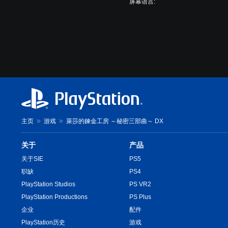
程
屏幕语言:
游
提
玩
示
您
您
无
可
需
以
迅
随
速
时
或
查
在
看
限
游
定
戏
时
主页
游戏
萊莎的鍊金工房 ～秘密三部曲～ DX
游
间
玩
内
过
关于
产品
按
程
下
关于SIE
PS5
教
键
职缺
PS4
程
即
信
PlayStation Studios
PS VR2
可
息
游
PlayStation Productions
PS Plus
。
玩
企业
配件
游
PlayStation历史
游戏
游
戏