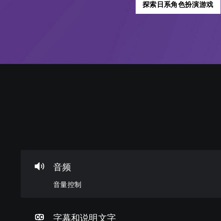
探索日系角色扮演游戏
音
字
可
可
量
幕
调
调
控
（
整
整
制
基
操
难
本
作
度
您
）
杆
（
可
以
反
基
游
音频
调
转
本
戏
低
仅
（
）
音量控制
单
包
基
您
个
括
本
可
音
主
）
以
频
要
字幕和说明文字
通