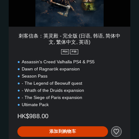
殿
-
完
全
版
(
刺客信条：英灵殿 - 完全版 (日语, 韩语, 简体中
日
文, 繁体中文, 英语)
语
,
PS4
PS5
韩
语
Assassin's Creed Valhalla PS4 & PS5
,
Dawn of Ragnarök expansion
简
Season Pass
体
- The Legend of Beowulf quest
中
- Wrath of the Druids expansion
文
,
- The Siege of Paris expansion
繁
Ultimate Pack
体
中
HK$988.00
文
,
添加到购物车
英
语