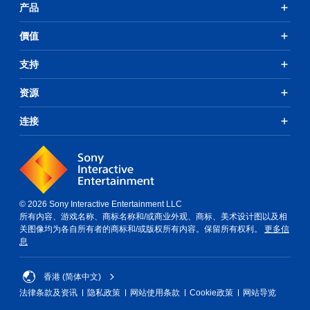
反
产品
以
制
游
音
转
更
玩
提
频
操
價值
易
过
信
作
示
于
程
息
杆
您
阅
相
还
选
支持
可
读
关
可
项
以
的
的
通
。
资源
随
方
其
过
时
式
他
视
查
无
连接
呈
文
觉
看
需
现
本
方
游
。
运
和
式
戏
视
动
或
控
觉
控
控
制
信
制
制
。
息
器
即
© 2026 Sony Interactive Entertainment LLC
。
震
所有内容、游戏名称、商标名称和/或商业外观、商标、美术设计图以及相
可
动
游
关图像均为各自所有者的商标和/或版权所有内容。保留所有权利。
更多信
游
呈
戏
息
玩
现
暂
。
您
停
无
香港 (简体中文)
您
需
法律条款及资讯
隐私政策
网站使用条款
Cookie政策
网站导览
可
使
以