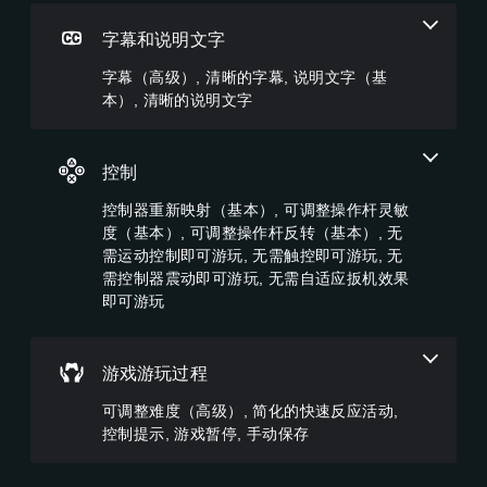
制
戏
其
整
等
变
，
设
的
字幕和说明文字
级
更
或
置
字
或
为
者
为
幕
字幕（高级）, 清晰的字幕, 说明文字（基
单
其
您
静
。
独
本）, 清晰的说明文字
他
可
音
激
预
以
。
活
清
设
变
一
布
晰
更
控制
3
系
局
重
的
列
D
，
要
字
控制器重新映射（基本）, 可调整操作杆灵敏
辅
音
或
的
幕
度（基本）, 可调整操作杆反转（基本）, 无
助
者
效
颜
功
需运动控制即可游玩, 无需触控即可游玩, 无
字
我
色
您
能
幕
需控制器震动即可游玩, 无需自适应扳机效果
们
以
可
，
以
提
即可游玩
更
以
帮
更
供
易
开
助
易
一
于
启
您
于
些
区
音
游
游戏游玩过程
阅
重
分
频
玩
读
新
它
输
可调整难度（高级）, 简化的快速反应活动,
游
的
映
们
出
戏
方
控制提示, 游戏暂停, 手动保存
射
。
，
。
式
支
以
呈
持
便