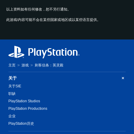
包
在
中
敏
帮
括
限
，
以上资料如有任何修改，恕不另行通知。
度
助
重
定
无
选
您
要
时
需
此游戏/内容可能不会在某些国家或地区或以某些语言提供。
项
开
声
间
摄
。
始
音
内
像
游
的
匹
头
玩
说
配
可
移
游
明
屏
动
调
戏
文
幕
和
整
并
字
上
效
操
调
。
提
果
作
整
示
主页
游戏
刺客信条：英灵殿
即
设
杆
的
可
清
定
反
操
游
关于
晰
，
转
作
玩
但
的
关于SIE
）
（
。
可
说
的
基
职缺
能
明
挑
本
PlayStation Studios
无
音
战
文
）
法
频
等
PlayStation Productions
字
呈
提
级
提
企业
说
现
供
。
示
明
与
PlayStation历史
一
替
文
游
些
代
控
字
戏