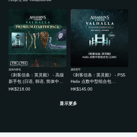
PS5
PS4
追加内容包
虚拟货币
《刺客信条：英灵殿》 - 高级
《刺客信条：英灵殿》 - PS5
新手包 (日语, 韩语, 简体中文,
Helix 点数中型组合包
繁体中文, 英语)
（2300） (中日英韩文版)
HK$218.00
HK$145.00
显示更多