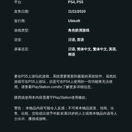
视
现
。
平台:
PS4, PS5
简
享
觉
。
化
受
发售日期:
11/11/2020
舒
环
可
的
适
说
绕
发行商:
Ubisoft
调
快
（
音
明
整
速
基
游戏类型:
角色扮演游戏
效
文
操
反
本
。
字
作
应
语音:
日语, 英语
）
（
杆
活
屏幕语言:
日语, 简体中文, 繁体中文, 英语,
在
基
屏
灵
动
韩语
可
本
幕
敏
您
能
）
阅
度
可
造
读
（
在
以
成
器
游
基
降
视
要在PS5上游玩此游戏，系统需要更新到最新的系统软件。虽然此
（
戏
低
本
觉
游戏可在PS5上游玩，但是可在PS4上使用的一些功能将无法使
游
快
基
）
不
用。请查看PlayStation.com/bc了解更多详细信息。
玩
速
本
适
提
过
反
的
）
購買或使用本內容需遵守PlayStation使用條款。
供
程
应
游
一
屏
中
活
戏
警告： 本物品内容可能令人反感；不可将本物品派发、传阅、出
些
幕
，
动
游
售、出租、交给或出借予年龄未满18岁的人士或将本物品向该等人
操
阅
游
（
玩
士出示、播放或放映。
作
读
戏
必
过
杆
器
仅
须
程
灵
将