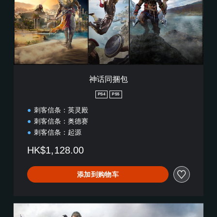
神话同捆包
PS4
PS5
刺客信条：英灵殿
刺客信条：奥德赛
刺客信条：起源
HK$1,128.00
添加到购物车
标
准