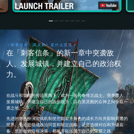
《刺客信条：英灵殿》是什么游戏？
在「刺客信条」的新一章中突袭敌
人、发展城镇，并建立自己的政治权
力。
在战斗和荣耀的传说熏陶下，成为一名传奇维京战士。突袭敌人、
发展城镇，并建立自己的政治权力，以在英灵殿的众神之间争取一
席之地。
先进的角色扮演游戏机制使您能塑造角色的成长方向并影响周遭的
世界。无论是组成政治同盟和制定战略，还是选择对白和升级装
备，您所做的任何决策，都将开拓出属于自己的荣耀之路。