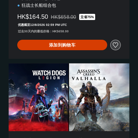
中
狂战士长船组合包
文
,
HK$164.50
HK$658.00
立省75%
繁
从原价HK$658.00折扣优惠
体
优惠截至12/8/2026 02:59 PM UTC
中
过去30天内的最低价格：HK$658.00
文
,
添加到购物车
英
语
)
《
刺
客
信
条
：
英
灵
殿
》
+
《
看