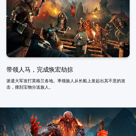
带领人马，完成恢宏劫掠
派遣大军攻打英格兰各地。率领族人从长船上发起出其不意的攻
击，搜刮宝物分送族人。