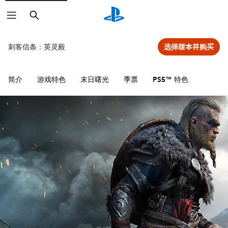
搜
索
刺客信条：英灵殿
选择版本并购买
简介
游戏特色
末日曙光
季票
PS5™ 特色