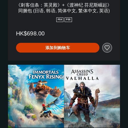
中
渡
《刺客信条：英灵殿》+《渡神纪 芬尼斯崛起》
文
神
同捆包 (日语, 韩语, 简体中文, 繁体中文, 英语)
,
纪
英
芬
PS4
PS5
语
尼
)
斯
HK$698.00
崛
起
》
添加到购物车
同
捆
包
(
《
日
刺
语
客
,
信
韩
条
语
：
,
英
简
灵
体
殿
中
》
文
+
,
《