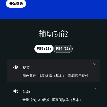
开始选购
辅助功能
颜
音
字
控
可
色
量
幕
制
调
替
控
（
器
整
代
制
高
重
难
PS5 (22)
PS4 (22)
级
新
度
您
您
）
映
（
无
可
射
高
需
以
游
依
调
（
级
戏
视觉
赖
低
基
）
内
于
单
的
本
颜色替代, 视觉舒适（基本）, 音频提示替代
您
理
个
语
）
可
解
音
音
以
您
颜
频
对
自
可
音频
色
音
话
定
以
游
量
提
义
将
音量控制, 3D音效, 屏幕阅读器（基本）
玩
并
供
挑
控
游
将
完
战