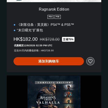
,
t
繁
i
Ragnarok Edition
体
o
中
n
PS4
PS5
文
,
《刺客信条：英灵殿》PS4™ & PS5™
英
“末日曙光”扩展包
语
)
HK$182.00
HK$728.00
立省75%
从原价HK$728.00折扣优惠
优惠截至12/8/2026 02:59 PM UTC
过去30天内的最低价格：HK$728.00
添加到购物车
刺
客
信
条
：
英
灵