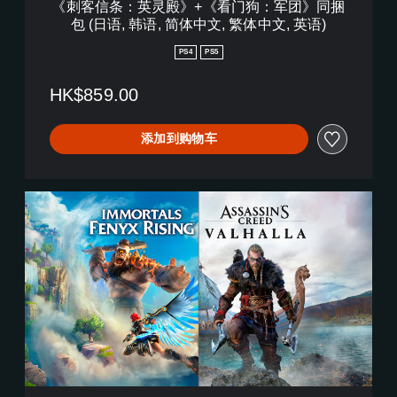
《刺客信条：英灵殿》+《看门狗：军团》同捆
门
包 (日语, 韩语, 简体中文, 繁体中文, 英语)
狗
：
PS4
PS5
军
团
HK$859.00
》
同
捆
添加到购物车
包
(
日
语
《
,
刺
韩
客
语
信
,
条
简
：
体
英
中
灵
文
殿
,
》
繁
+
体
《