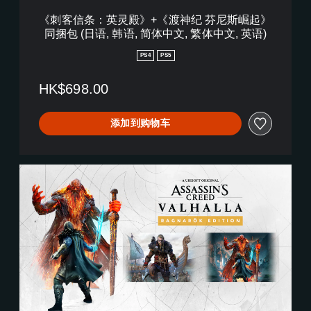
繁
渡
《刺客信条：英灵殿》+《渡神纪 芬尼斯崛起》
体
神
同捆包 (日语, 韩语, 简体中文, 繁体中文, 英语)
中
纪
文
芬
PS4
PS5
,
尼
英
斯
HK$698.00
语
崛
)
起
》
添加到购物车
同
捆
包
(
R
日
a
语
g
,
n
韩
a
语
r
,
o
简
k
体
E
中
d
文
i