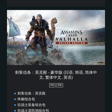
刺
客
信
条
：
英
灵
殿
-
豪
华
版
(
刺客信条：英灵殿 - 豪华版 (日语, 韩语, 简体中
日
文, 繁体中文, 英语)
语
,
PS4
PS5
韩
语
刺客信条：英灵殿
,
终极组合包
简
狂战士装备组合包
体
狂战士居民地组合包