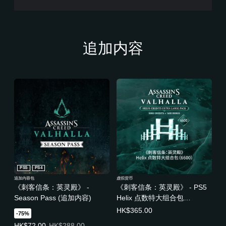
)
追加内容
PS5
PS4
追加内容包
虚拟货币
《刺客信条：英灵殿》 -
《刺客信条：英灵殿》 - PS5
Season Pass (追加内容)
Helix 点数特大组合包
（6600） (中日英韩文版)
HK$365.00
-75%
优惠价格，HK$72.00。原始价格，HK$288.00。
HK$72.00
HK$288.00