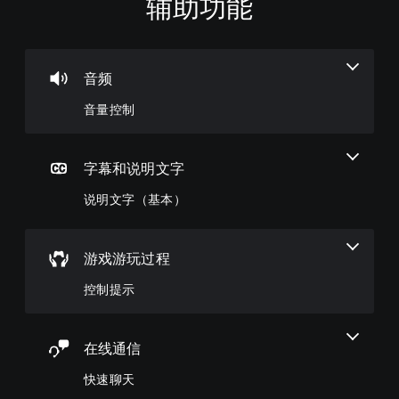
辅助功能
音
说
控
快
,
量
明
制
速
繁
控
文
提
聊
体
制
字
示
天
中
（
文
音频
您
您
您
基
,
可
可
可
音量控制
本
英
以
以
以
语
调
）
随
发
低
时
送
)
在
单
查
和
游
字幕和说明文字
个
看
接
戏
音
游
收
说明文字（基本）
游
频
戏
预
玩
音
控
设
过
量
制
字
程
并
。
词
游戏游玩过程
中
将
、
，
其
短
控制提示
游
设
语
戏
置
或
仅
为
图
包
在线通信
静
标
括
音
，
重
快速聊天
。
以
要