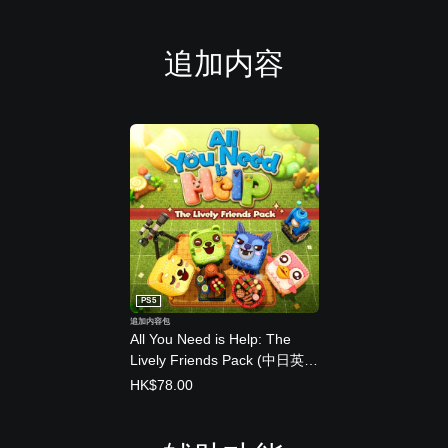
F
r
i
追加内容
e
n
d
s
B
u
n
d
l
e
(
日
语
PS5
,
追加内容包
韩
All You Need is Help: The
语
Lively Friends Pack (中日英韩
,
文版)
简
HK$78.00
体
中
文