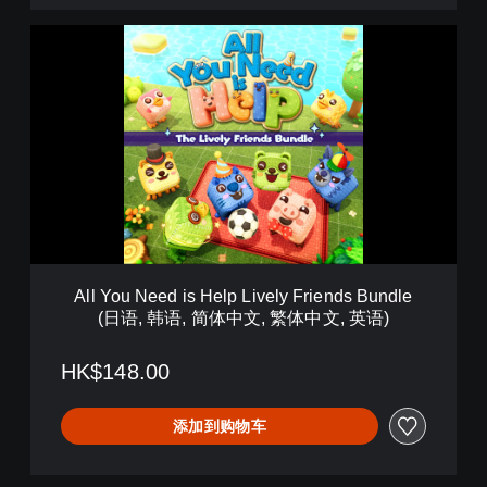
语
,
A
简
l
体
l
中
Y
文
o
,
u
繁
N
体
e
中
e
文
d
,
i
英
s
语
H
)
All You Need is Help Lively Friends Bundle
e
(日语, 韩语, 简体中文, 繁体中文, 英语)
l
p
L
HK$148.00
i
v
添加到购物车
e
l
y