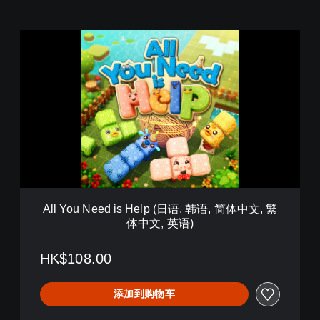
A
l
l
Y
o
u
N
e
e
d
i
s
H
All You Need is Help (日语, 韩语, 简体中文, 繁
e
体中文, 英语)
l
p
(
HK$108.00
日
语
添加到购物车
,
韩