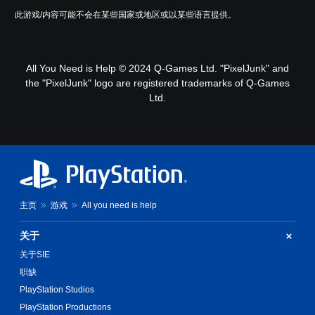
此游戏/内容可能不会在某些国家或地区或以某些语言提供。
All You Need is Help © 2024 Q-Games Ltd. "PixelJunk" and
the "PixelJunk" logo are registered trademarks of Q-Games
Ltd.
主页
游戏
All you need is help
关于
关于SIE
职缺
PlayStation Studios
PlayStation Productions