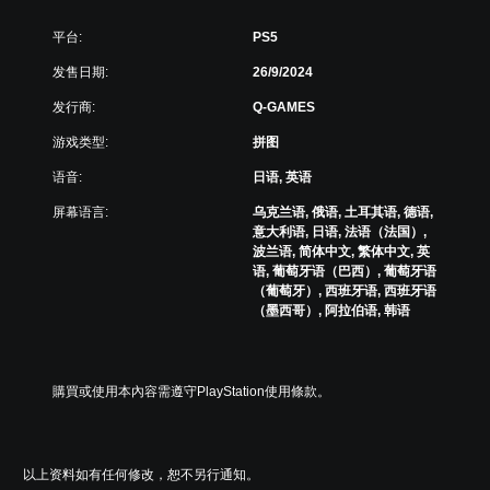
便
声
更
音
平台:
PS5
易
的
于
说
发售日期:
26/9/2024
与
明
其
发行商:
Q-GAMES
文
他
字
玩
游戏类型:
拼图
。
家
语音:
日语, 英语
通
信
屏幕语言:
乌克兰语, 俄语, 土耳其语, 德语,
。
意大利语, 日语, 法语（法国）,
波兰语, 简体中文, 繁体中文, 英
语, 葡萄牙语（巴西）, 葡萄牙语
（葡萄牙）, 西班牙语, 西班牙语
（墨西哥）, 阿拉伯语, 韩语
購買或使用本內容需遵守PlayStation使用條款。
以上资料如有任何修改，恕不另行通知。