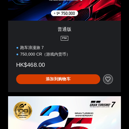
绕
示
便
制
音
更
即
您
效
易
可
可
。
于
游
以
与
玩
随
其
游
普通版
时
他
戏
查
玩
。
PS4
看
家
游
跑车浪漫旅 7
通
戏
无
信
750,000 CR（游戏内货币）
控
需
。
制
触
HK$468.00
。
控
即
练
添加到购物车
可
习
游
模
玩
式
数
您
您
字
无
可
豪
需
以
华
使
存
用
版
取
触