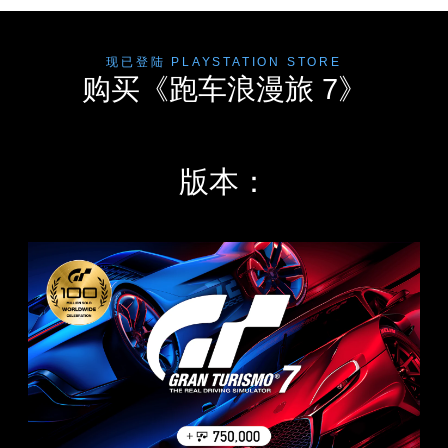
现已登陆 PLAYSTATION STORE
音
无
控
可
文
购买《跑车浪漫旅 7》
量
需
制
调
字
控
字
器
整
聊
制
幕
重
难
天
即
新
度
转
您
可
映
（
录
可
版本：
游
射
高
以
可
调
玩
（
级
以
低
高
）
为
您
单
级
您
无
普
您
个
大
）
需
通
可
音
声
字
以
版
您
频
朗
幕
自
可
音
读
即
定
以
量
文
可
义
完
并
字
游
挑
全
将
聊
玩
战
自
其
天
，
等
定
设
。
因
级
义
置
为
或
游
为