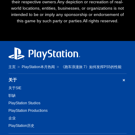
their respective owners.Any depiction or recreation of real-
world locations, entities, businesses, or organizations is not
intended to be or imply any sponsorship or endorsement of
this game by such party or parties.All rights reserved.
主页
PlayStation本月热闻
《跑车浪漫旅 7》如何发挥PS5的性能
关于
关于SIE
职缺
PlayStation Studios
PlayStation Productions
企业
PlayStation历史