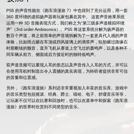
PS5 的声音性能在《跑车浪漫旅 7》中也得到了充分运用，用一套
360 度环绕的虚拟扬声器将玩家包裹在其中。
这套声音效果系统
运用一种 3D 音频表现方式，我们称之为“第三级多声道模拟环绕
声”（3rd order Ambisonics）。PS5 将这套系统分解为扬声器的
数百个声道，将之前简单的声音墙拆解为了一套更具代入感的声音
体验，比如雨点砸在车顶或挡风玻璃上的滴答声，轮胎碾过路缘石
时那断续的颤音，直升飞机从赛道上空飞过的轰鸣声，以及各种不
同车辆从前方、侧面或后方接近时的独特低鸣声。
双声道音频可以重现人耳的形态以及声音传入人耳的方式，并可以
在使用耳机时制造出令人震撼的真实表现，为聆听者提供非常可信
的音量和位置感。
另外，《跑车浪漫旅》系列还非常重视加入丰富的音乐库。游戏中
的音乐类型包括摇滚、经典、爵士、嘻哈、电子、舒缓音乐等等，
让玩家不仅可以在比赛和回放时，也可以在菜单中和探索《跑车浪
漫旅》的世界时欣赏到不同类型的音乐。