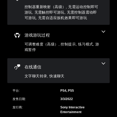
离
应
控制器重新映射（高级）, 无需运动控制即可
线
扳
游
游玩, 无需触控即可游玩, 无需控制器震动即
机
玩
可游玩, 无需自适应扳机效果即可游玩
效
）
果
。
即
可
游戏游玩过程
游
可调整难度（高级）, 控制提示, 练习模式, 游
玩
戏暂停
您
无
需
打
在线通信
开
扳
文字聊天转录, 快速聊天
机
自
适
平台:
PS4, PS5
应
阻
发售日期:
3/3/2022
力
发行商:
Sony Interactive
即
Entertainment
可