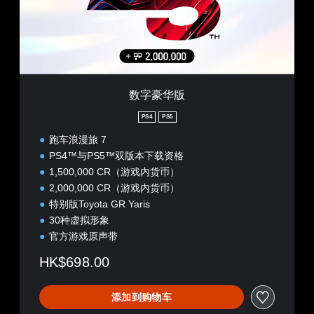
涵
控
盖
即
整
可
个
游
游
玩
戏
游
的
戏
无
。
数字豪华版
后
果
PS4
PS5
无
环
需
境
跑车浪漫旅 7
练
控
PS4™与PS5™双版本下载资格
习
制
1,500,000 CR（游戏内货币）
如
器
2,000,000 CR（游戏内货币）
何
震
游
特别版Toyota GR Yaris
动
玩
30种虚拟形象
即
。
官方游戏原声带
可
游
游
HK$698.00
玩
戏
您
暂
无
添加到购物车
停
需