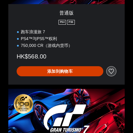
此
单
戏
快
静
游
独
控
速
音
戏
激
制
普通版
。
聊
不
活
。
天
包
一
PS4
PS5
括
3
系
您
无
跑车浪漫旅 7
语
列
可
D
音
需
辅
以
PS4™与PS5™权利
音
对
运
助
发
效
750,000 CR（游戏内货币）
话
功
送
动
您
。
能
和
控
HK$568.00
可
，
接
制
以
帮
收
即
开
助
预
添加到购物车
可
启
您
设
游
音
游
字
频
玩
玩
词
输
游
、
普
您
出
戏
短
通
无
，
。
语
版
需
以
或
使
便
图
用
控
享
标
运
制
受
，
动
环
提
以
控