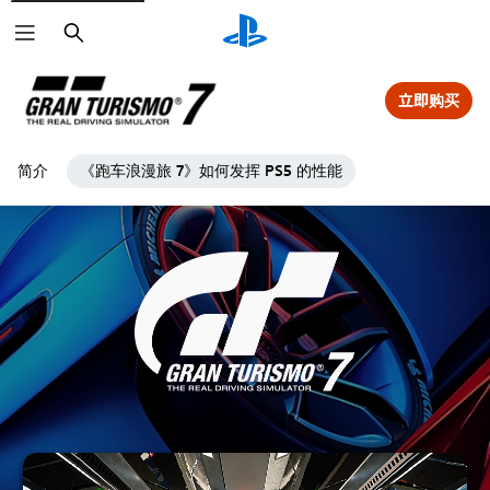
搜
索
立即购买
简介
《跑车浪漫旅 7》如何发挥 PS5 的性能