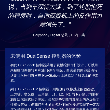
说，当刹车踩得太猛，到了轮胎抱死
的程度时，自适应扳机上的反作用力
就消失了。”
—— Polyphony Digital 总裁，山内一典
未使用 DualSense 控制器的体验
初代 DualShock 控制器采用了双模拟操作杆设计，可以用
来精细地调整转向和油门/刹车等级，而实装的两部震动马
达则让玩家们首次在 PlayStation 上感觉到了触觉上的冲击
感。
到了 DualShock 2 控制器，则增加了模拟感应的圆圈键、
正方键、交叉键、三角键、L1、L2、R1 与 R2 键，均带有
255 级感应式压力响应。虽然这些功能与真车上的逐级压力
还相去甚远，但我们至少通过各种不同的按键实现了一定程
度的精细控制，这是之前其他的控制器和游戏所从未实现过