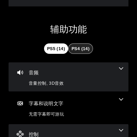
您
打
可
开
以
控
在
制
游
器
辅助功能
戏
震
游
动
玩
/
过
触
PS5 (14)
PS4 (14)
程
觉
或
反
过
馈
场
即
音频
动
可
画
游
音量控制, 3D音效
中
玩
随
游
时
戏
暂
。
字幕和说明文字
停
游
无需字幕即可游玩
无
戏
需
（
自
仅
控制
适
限