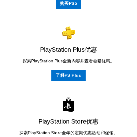
购买PS5
PlayStation Plus优惠
探索PlayStation Plus全新内容并查看会籍优惠。
了解PS Plus
PlayStation Store优惠
探索PlayStation Store全年的定期优惠活动和促销。