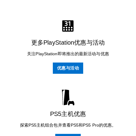
更多PlayStation优惠与活动
关注PlayStation即将推出的最新活动与优惠
优惠与活动
PS5主机优惠
探索PS5主机组合包并查看PS5和PS5 Pro的优惠。