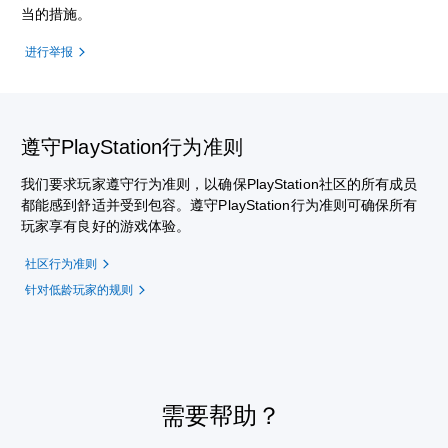
当的措施。
进行举报
遵守PlayStation行为准则
我们要求玩家遵守行为准则，以确保PlayStation社区的所有成员
都能感到舒适并受到包容。遵守PlayStation行为准则可确保所有
玩家享有良好的游戏体验。
社区行为准则
针对低龄玩家的规则
需要帮助？