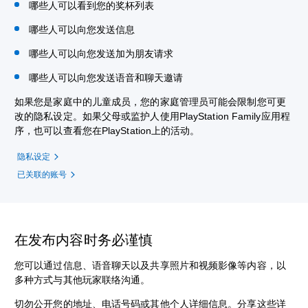
哪些人可以看到您的奖杯列表
哪些人可以向您发送信息
哪些人可以向您发送加为朋友请求
哪些人可以向您发送语音和聊天邀请
如果您是家庭中的儿童成员，您的家庭管理员可能会限制您可更
改的隐私设定。如果父母或监护人使用PlayStation Family应用程
序，也可以查看您在PlayStation上的活动。
隐私设定
已关联的账号
在发布内容时务必谨慎
您可以通过信息、语音聊天以及共享照片和视频影像等内容，以
多种方式与其他玩家联络沟通。
切勿公开您的地址、电话号码或其他个人详细信息。分享这些详