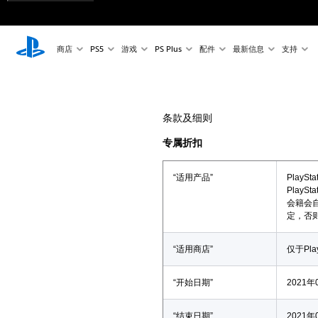
商店
PS5
游戏
PS Plus
配件
最新信息
支持
条款及细则
专属折扣
“适用产品”
PlaySt
PlaySt
会籍会
定，否则
“适用商店”
仅于Play
“开始日期”
2021年
“结束日期”
2021年