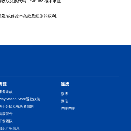
换代码，SIE Inc.概不承担
或更新及/或修改本条款及细则的权利。
资源
连接
服务条款
微博
PlayStation Store退款政策
微信
关于分级及视听者限制
哔哩哔哩
健康警告
开发团队
知识产权信息