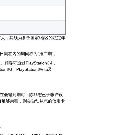
(“PSN”)账户持有人，其须为参予国家/地区的法定年
结束日期在内的期间称为“推广期”。
客可透过PlayStation®4，
3、PlayStation®Vita及
更新。在会籍到期时，除非您已于帐户设
有足够余额，则会自动从您的信用卡
。