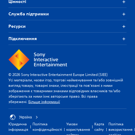
Цiнностi
Служба підтримки
Ресурси
Підключення
© 2026 Sony Interactive Entertainment Europe Limited (SIEE)
Усі матеріали, назви ігор, торгові найменування та/або зовнішній
вигляд товару, товарні знаки, ілюстрації та пов'язані з ними
зображення є товарними знаками відповідних власників та/або
зберігають за ними їхнє авторське право. Всі права
збережені.
Більше інформації
Україна
Юридична
Політика
Умови
Карта
Політика
інформація
конфіденційності
користування
сайту
використання
сайтом
cookies