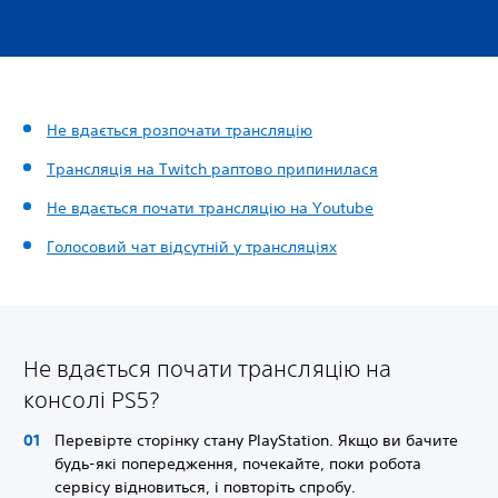
Не вдається розпочати трансляцію
Трансляція на Twitch раптово припинилася
Не вдається почати трансляцію на Youtube
Голосовий чат відсутній у трансляціях
Не вдається почати трансляцію на
консолі PS5?
Перевірте сторінку стану PlayStation. Якщо ви бачите
будь-які попередження, почекайте, поки робота
сервісу відновиться, і повторіть спробу.