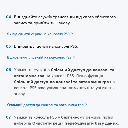
Від’єднайте службу трансляцій від свого облікового
запису та прив'яжіть її знову.
Як від'єднати сервіс на консолях PS5
Відновіть ліцензії на консолі PS5.
Відновлення ліцензій на консолях PS5
Увімкніть функцію
Спільний доступ до консолі та
автономна гра
на консолі PS5. Якщо функція
Спільний доступ до консолі та автономна гра
на
консолі PS5 вже увімкнена, вимкніть її та увімкніть
знову.
Спільний доступ до консолі та автономна гра
Увімкніть консоль PS5 у безпечному режимі, потім
виберіть
Очистити кеш і перебудувати базу даних
.