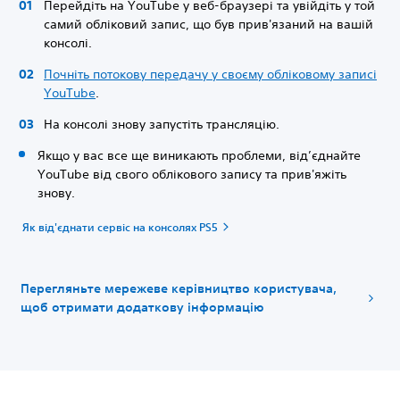
Перейдіть на YouTube у веб-браузері та увійдіть у той
самий обліковий запис, що був прив'язаний на вашій
консолі.
Почніть потокову передачу у своєму обліковому записі
YouTube
.
На консолі знову запустіть трансляцію.
Якщо у вас все ще виникають проблеми, від’єднайте
YouTube від свого облікового запису та прив'яжіть
знову.
Як від'єднати сервіс на консолях PS5
Перегляньте мережеве керівництво користувача,
щоб отримати додаткову інформацію