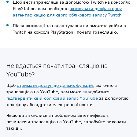
Щоб вести трансляції за допомогою Twitch на консолях
PlayStation, вам необхідно
активувати двофакторну
автентифікацію для свого облікового запису Twitch
.
Після активації та налаштування ви зможете увійти в
Twitch на консолі PlayStation і почати трансляцію.
Не вдається почати трансляцію на
YouTube?
Щоб
отримати доступ до деяких функцій
, включно з
трансляцією на YouTube, вам може знадобитися
підтвердити свій обліковий запис YouTube
за допомогою
телефону або адреси електронної пошти.
Якщо ви зіткнулися з проблемою автентифікації,
починаючи трансляцію на YouTube, спробуйте виконати
такі дії.