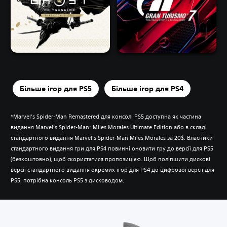
Більше ігор для PS5
Більше ігор для PS4
*Marvel’s Spider-Man Remastered для консолі PS5 доступна як частина
видання Marvel’s Spider-Man: Miles Morales Ultimate Edition або в складі
стандартного видання Marvel’s Spider-Man Miles Morales за 20$. Власники
стандартного видання гри для PS4 повинні оновити гру до версії для PS5
(безкоштовно), щоб скористатися пропозицією. Щоб поліпшити дискові
версії стандартного видання окремих ігор для PS4 до цифрової версії для
PS5, потрібна консоль PS5 з дисководом.