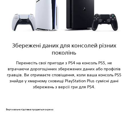
Збережені даних для консолей різних
поколінь
Перенесіть свої пригоди з PS4 на консоль PS5, не
втрачаючи дорогоцінних збережених даних або профілів
гравців. Ви отримаєте сповіщення, коли ваша консоль PS5
знайде у хмарному сховищі PlayStation Plus сумісні дані
збережень з версії гри для PS4.
Вертикальна підставка продається окремо