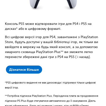
Консоль PS5 може відтворювати ігри для PS4 і PS5 на
дисках* або в цифровому форматі.
Всі цифрові версії ігор для PS4, завантажені з PlayStation
Store, будуть доступні у вашій бібліотеці ігор, як тільки ви
ввійдете в мережу на будь-який консолі, а за допомогою
хмарного сховища PlayStation Plus** ви зможете легко
перенести збережені дані гри з PS4 на PS5 ( і назад).
Дізнатися більше
*PS5 цифрового видання не має дисковода і підтримує тільки цифрові
версії ігор.
**Потрібна підписка PlayStation Plus. Періодична плата за продовження
підписки PS Plus буде стягуватися автоматично до її скасування. Діють
вікові обмеження. Діють всі правила і умови: play.st/PSPlusTerms.