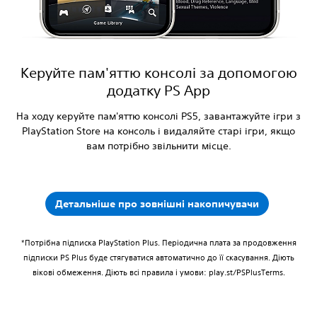
Керуйте пам'яттю консолі за допомогою
додатку PS App
На ходу керуйте пам'яттю консолі PS5, завантажуйте ігри з
PlayStation Store на консоль і видаляйте старі ігри, якщо
вам потрібно звільнити місце.
Детальніше про зовнішні накопичувачи
*Потрібна підписка PlayStation Plus. Періодична плата за продовження
підписки PS Plus буде стягуватися автоматично до її скасування. Діють
вікові обмеження. Діють всі правила і умови: play.st/PSPlusTerms.