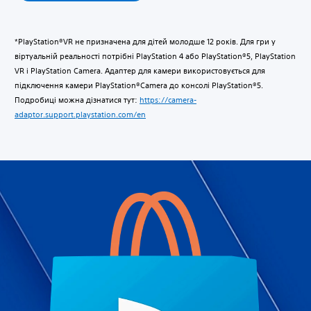
*PlayStation®VR не призначена для дітей молодше 12 років. Для гри у
віртуальній реальності потрібні PlayStation 4 або PlayStation®5, PlayStation
VR і PlayStation Camera. Адаптер для камери використовується для
підключення камери PlayStation®Camera до консолі PlayStation®5.
Подробиці можна дізнатися тут:
https://camera-
adaptor.support.playstation.com/en