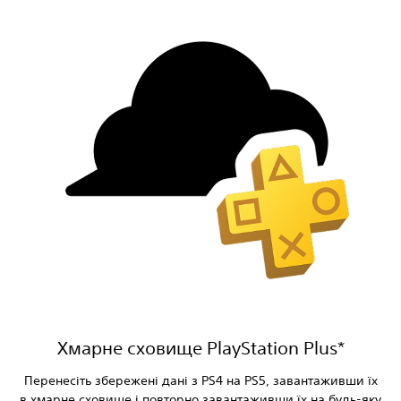
Хмарне сховище PlayStation Plus*
Перенесіть збережені дані з PS4 на PS5, завантаживши їх
в хмарне сховище і повторно завантаживши їх на будь-яку