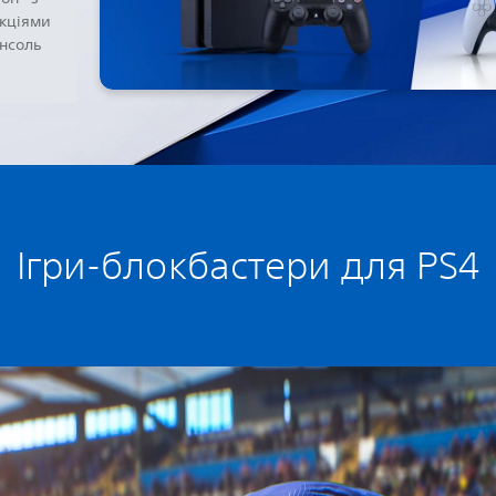
нкціями
онсоль
Ігри-блокбастери для PS4