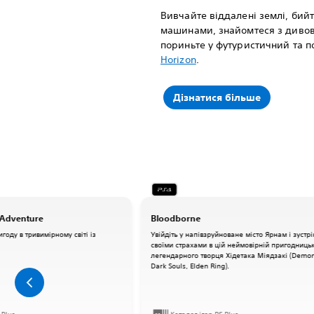
Вивчайте віддалені землі, бийт
машинами, знайомтеся з диво
пориньте у футуристичний та 
Horizon
.
Дізнатися більше
 Adventure
Bloodborne
году в тривимірному світі із
Увійдіть у напівзруйноване місто Ярнам і зустрі
своїми страхами в цій неймовірній пригодницькі
легендарного творця Хідетака Міядзакі (Demon'
Dark Souls, Elden Ring).