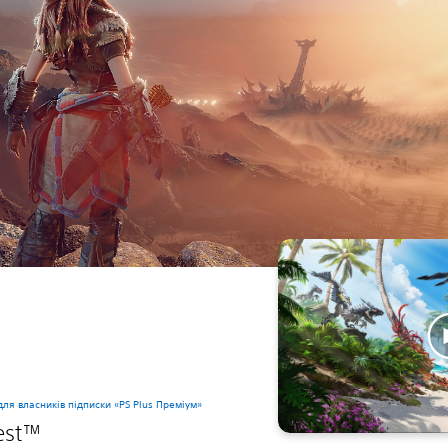
для власників підписки «PS Plus Преміум»
est™