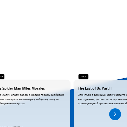
s Spider Man Miles Morales
The Last of Us Part II
е силу і славу разом з новим героєм Майлзом
Зіткніться з важкими фізичними та
м: опануйте неймовірну вибухову силу та
наслідками дій Еллі в цьому знам
 Людиною-павуком.
пригодницької гри на виживання ві