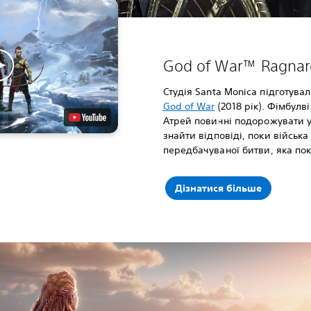
God of War™ Ragnar
Студія Santa Monica підготув
God of War
(2018 рік). Фімбулв
Атрей повинні подорожувати ус
знайти відповіді, поки війська
передбачуваної битви, яка пок
Дізнатися більше