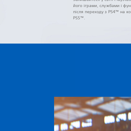
його іграми, службами і фу
після переходу з PS4™ на к
PS5™.