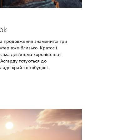
ök
ала продовження знаменитої гри
інтер вже близько. Кратос і
іма дев'ятьма королівства і
 Асґарду готуються до
ладе край світобудові.