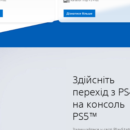
 Plus
Каталог ігор PS Plus
Дізнатися більше
Здійсніть
перехід з P
на консоль
PS5™
Залишайтеся у світі PlayStat