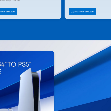
алог ігор PS Plus
тися більше
Дізнатися більше