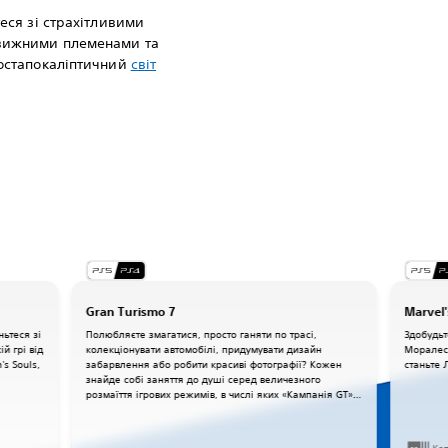
еся зі страхітливими
вижними племенами та
постапокаліптичний
світ
Gran Turismo 7
Marvel'
ньтеся зі
Полюбляєте змагатися, просто ганяти по трасі,
Здобудьт
й грі від
колекціонувати автомобілі, придумувати дизайн
Моралесо
s Souls,
забарвлення або робити красиві фотографії? Кожен
станьте
знайде собі заняття до душі серед величезного
розмаїття ігрових режимів, в числі яких «Кампанія GT»,
«Аркада» та «Школа водіння».