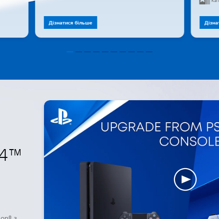
Кат
Дізнатися більше
Дізна
S4™
ion® з