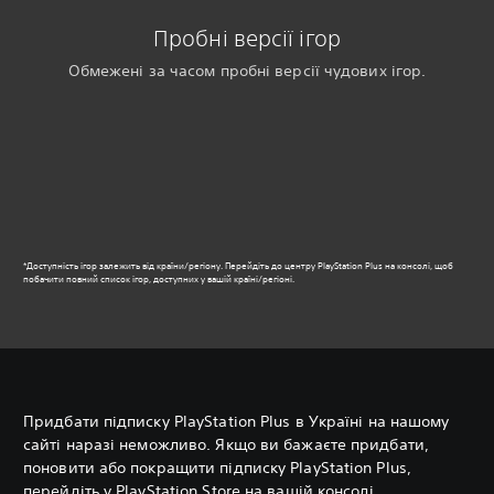
Пробні версії ігор
Обмежені за часом пробні версії чудових ігор.
*Доступність ігор залежить від країни/регіону. Перейдіть до центру PlayStation Plus на консолі, щоб
побачити повний список ігор, доступних у вашій країні/регіоні.
Придбати підписку PlayStation Plus в Україні на нашому
сайті наразі неможливо. Якщо ви бажаєте придбати,
поновити або покращити підписку PlayStation Plus,
перейдіть у PlayStation Store на вашій консолі.