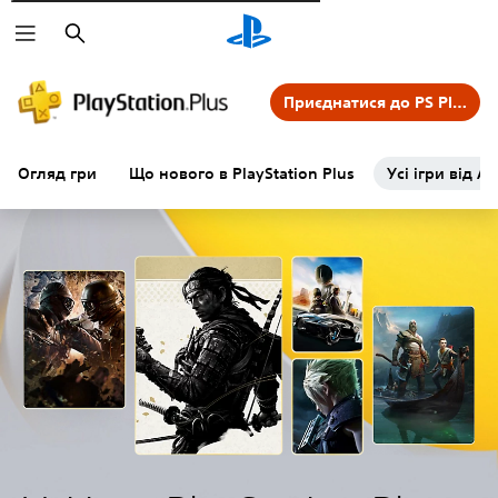
Пошук
Приєднатися до PS Plus
Огляд гри
Що нового в PlayStation Plus
Усі ігри від А 