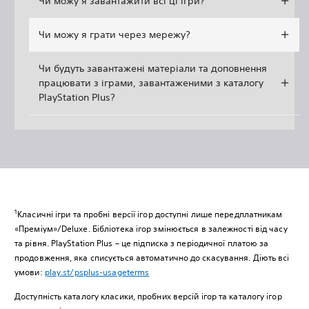
Чи можу я завантажити всі ці ігри?
Чи можу я грати через мережу?
Чи будуть завантажені матеріали та доповнення
працювати з іграми, завантаженими з каталогу
PlayStation Plus?
1
Класичні ігри та пробні версії ігор доступні лише передплатникам
«Преміум»/Deluxe. Бібліотека ігор змінюється в залежності від часу
та рівня. PlayStation Plus – це підписка з періодичної платою за
продовження, яка списується автоматично до скасування. Діють всі
умови:
play.st/psplus-usageterms
Доступність каталогу класики, пробних версій ігор та каталогу ігор