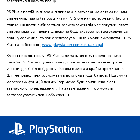
залежить від часу та плану.
PS Plus є постійно діючою підпискою з регулярним автоматичним
стягненням плати (за розцінками PS Store на час покупки). Частота
стягнення плати вибирається користувачем під час покупки; плата
стягуватиметься, доки підписку не буде скасовано. Застосовуються
повні умови: див. Умови обслуговування та Умови використання PS
Plus на вебсторінці
www.playstation.com/uk-ua/legal
.
Вміст і перелік послуг PS Plus залежать від віку передплатника.
Служба PS Plus доступна лише для легальних мешканців країн-
учасниць, які відповідають віковим вимогам країни проживання.
Для неповнолітніх користувачів потрібна згода батьків. Підтримка
мережевих функцій деяких ігор може бути припинена після
завчасного попередження. На завантаження ігор можуть
застосовуватись певні обмеження.