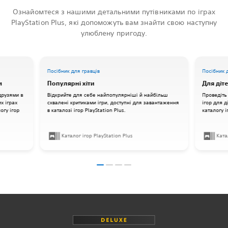
Ознайомтеся з нашими детальними путівниками по іграх
PlayStation Plus, які допоможуть вам знайти свою наступну
улюблену пригоду.
Посібник для гравців
Посібник 
и
Популярні хіти
Для дітей
друзями в
Відкрийте для себе найпопулярніші й найбільш
Проведіть
х іграх
схвалені критиками ігри, доступні для завантаження
ігор для д
огу ігор
в каталозі ігор PlayStation Plus.
каталогу і
Каталог ігор PlayStation Plus
Ката